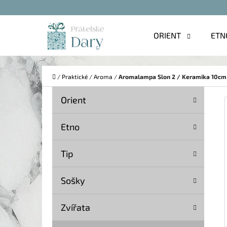
K
Přejít
O
na
Zpět
Zpět
ORIENT
ETN
Š
do
do
obsah
Í
obchodu
obchodu
C
K
Domů
/
Praktické
/
Aroma
/
Aromalampa Slon 2 / Keramika 10cm
P
K
Přeskočit
Orient
A
O
kategorie
T
S
Etno
E
T
G
Tip
O
R
R
A
Sošky
I
N
E
Zvířata
N