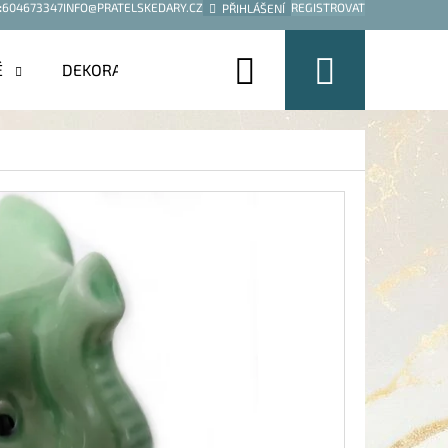
:
604673347
INFO@PRATELSKEDARY.CZ
REGISTROVAT
PŘIHLÁŠENÍ
Hledat
Nákup
É
DEKORACE
košík