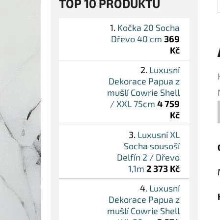
TOP 10 PRODUKTŮ
Kočka 20 Socha
Dřevo 40 cm
369
Kč
Luxusní
Dekorace Papua z
mušlí Cowrie Shell
/ XXL 75cm
4 759
Kč
Luxusní XL
Socha sousoší
Delfín 2 / Dřevo
1,1m
2 373 Kč
Luxusní
Dekorace Papua z
mušlí Cowrie Shell