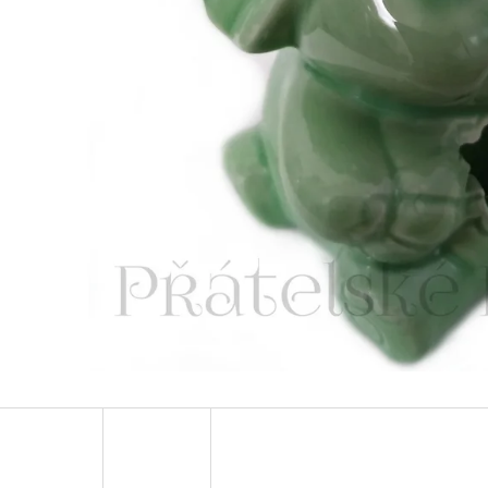
LUXUSNÍ DEKORACE PAPUA Z MUŠLÍ
LUXUSNÍ XL SOC
COWRIE SHELL / XXL 75CM
DŘEVO 1,1M
4 759 Kč
2 373 Kč
Původně:
6 799 Kč
Původně:
3 490 