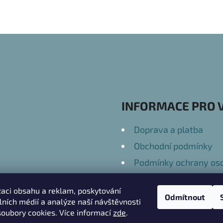
INFORMACE PRO 
Doprava a platba
Obchodní podmínky
Podmínky ochrany oso
Kontakty
zaci obsahu a reklam, poskytování
Odmítnout
álních médií a analýze naší návštěvnosti
oubory cookies. Více informací
zde
.