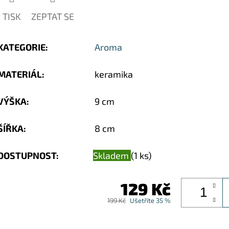
TISK
ZEPTAT SE
KATEGORIE
:
Aroma
MATERIÁL
:
keramika
VÝŠKA
:
9 cm
ŠÍŘKA
:
8 cm
DOSTUPNOST:
Skladem
(1 ks)
129 Kč
199 Kč
Ušetříte 35 %