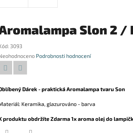
Aromalampa Slon 2 /
Kód:
3093
Průměrné
Neohodnoceno
Podrobnosti hodnocení
hodnocení
produktu
Facebook
Twitter
je
Oblíbený Dárek - praktická Aromalampa tvaru Son
0,0
Materiál: Keramika, glazurováno - barva
z
5
K produktu obdržíte Zdarma 1x aroma olej do lampič
hvězdiček.