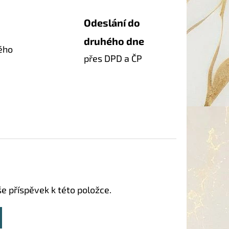
Odeslání do
druhého dne
ého
přes DPD a ČP
še příspěvek k této položce.