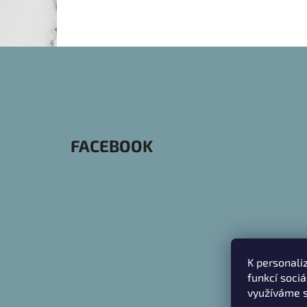
Z
Á
P
A
FACEBOOK
T
Í
K personali
funkcí soci
využíváme s