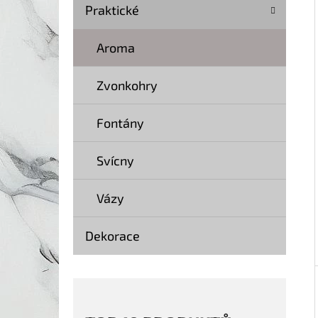
Í
Praktické
P
A
Aroma
KOČKA 20 SOCHA DŘEVO 40 CM
N
369 Kč
Zvonkohry
Původně:
499 Kč
E
L
Fontány
Svícny
Vázy
Dekorace