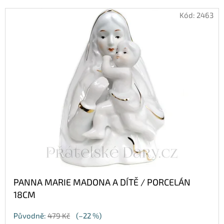
SOCHA
V
/
Kód:
2463
50
Ý
CM
P
379
Kč
I
Původně:
549
S
Kč
P
R
O
D
U
K
PANNA MARIE MADONA A DÍTĚ / PORCELÁN
T
18CM
Ů
Původně:
479 Kč
(–22 %)