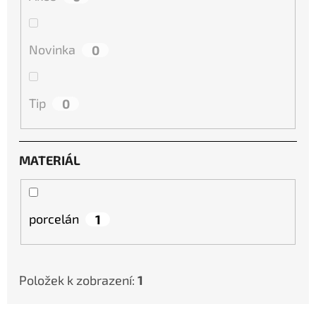
D
O
Novinka
0
P
O
Tip
0
R
U
Č
U
MATERIÁL
J
E
M
porcelán
1
E
Položek k zobrazení:
1
KOČKA
26
DŘEVĚNÁ