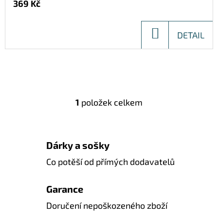
369 Kč
DO
DETAIL
KOŠÍKU
1
položek celkem
O
V
L
Á
Dárky a sošky
D
Co potěší od přímých dodavatelů
A
C
Garance
Í
Doručení nepoškozeného zboží
P