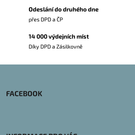
R
Odeslání do druhého dne
V
K
přes DPD a ČP
Y
V
14 000 výdejních míst
Ý
Díky DPD a Zásilkovně
P
I
S
Z
U
Á
P
FACEBOOK
A
T
Í