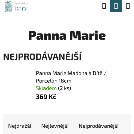
K
Hledat
Nák
Přejít
O
na
Zpět
Zpět
koší
Š
obsah
Panna Marie
Í
C
K
O
NEJPRODÁVANĚJŠÍ
P
O
Panna Marie Madona a Dítě /
T
Porcelán 18cm
Ř
Skladem
(2 ks)
E
369 Kč
B
U
Ř
J
Nejdražší
Nejlevnější
Nejprodávanější
A