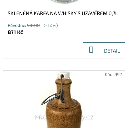
SKLENĚNÁ KARFA NA WHISKY S UZÁVĚREM 0,7L
Původně:
990 Kč
(–12 %)
871 Kč
DO
DETAIL
KOŠÍKU
Kód:
997