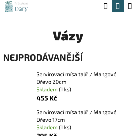
K
Hledat
Nák
Přejít
O
na
Zpět
Zpět
koší
Š
obsah
Vázy
Í
C
K
O
NEJPRODÁVANĚJŠÍ
P
O
Servírovací mísa talíř / Mangové
T
Dřevo 20cm
Ř
Skladem
(1 ks)
E
455 Kč
B
Servírovací mísa talíř / Mangové
U
Dřevo 17cm
J
Skladem
(1 ks)
395 Kč