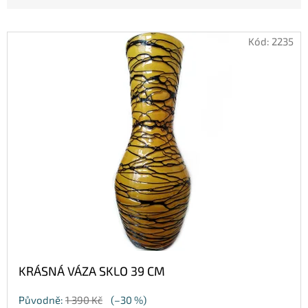
V
Kód:
2235
Ý
P
I
S
P
R
O
D
U
K
KRÁSNÁ VÁZA SKLO 39 CM
T
Původně:
1 390 Kč
(–30 %)