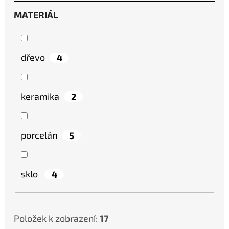
SOCHA
/
MATERIÁL
50
CM
379
Kč
dřevo
4
Původně:
549
Kč
keramika
2
porcelán
5
sklo
4
Položek k zobrazení:
17