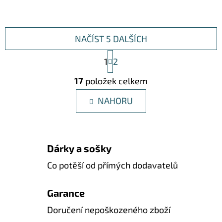
NAČÍST 5 DALŠÍCH
S
1
2
T
R
O
17
položek celkem
Á
V
N
L
NAHORU
K
O
Á
V
D
Á
A
N
Dárky a sošky
Í
C
Í
Co potěší od přímých dodavatelů
P
R
Garance
V
Doručení nepoškozeného zboží
K