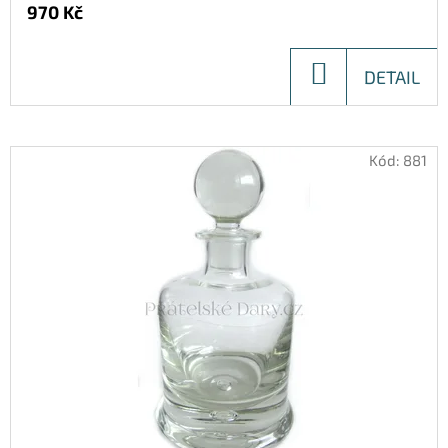
Ů
970 Kč
DO
DETAIL
KOŠÍKU
Kód:
881