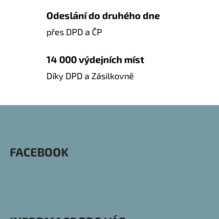
Y
Odeslání do druhého dne
V
přes DPD a ČP
Ý
P
I
14 000 výdejních míst
S
Díky DPD a Zásilkovně
U
Z
Á
P
FACEBOOK
A
T
Í