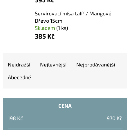
E
T
Servírovací mísa talíř / Mangové
E
Dřevo 15cm
Skladem
(1 ks)
N
385 Kč
A
J
Ř
Í
Nejdražší
Nejlevnější
Nejprodávanější
A
T
Z
?
Abecedně
E
N
Í
CENA
P
HLEDAT
198
Kč
970
Kč
R