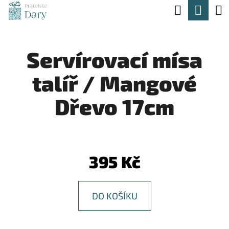
K
Hledat
Nák
Přejít
O
na
Zpět
Zpět
koší
Š
obsah
Servírovací mísa
Í
C
K
talíř / Mangové
O
P
Dřevo 17cm
O
T
Ř
395 Kč
E
B
DO KOŠÍKU
U
J