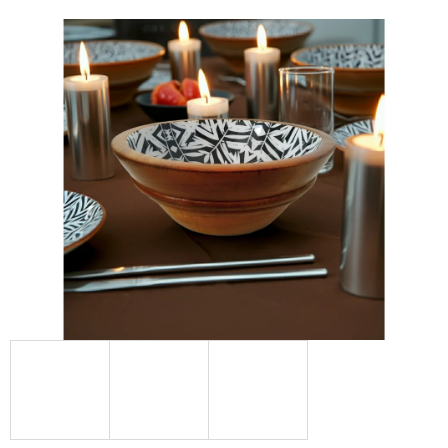
E
T
E
N
A
J
Í
T
?
HLEDAT