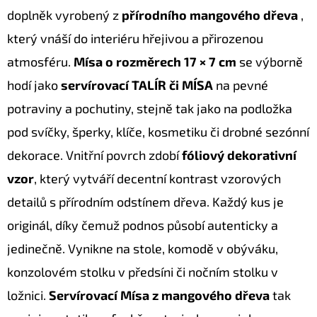
SOUSOŠÍ
doplněk vyrobený z
přírodního mangového dřeva
,
DELFÍN
2
který vnáší do interiéru hřejivou a přirozenou
/
DŘEVO
atmosféru.
Mísa o rozměrech 17 × 7 cm
se výborně
1,1M
hodí jako
servírovací TALÍR či MÍSA
na pevné
2
373
potraviny a pochutiny, stejně tak jako na podložka
Kč
Původně:
pod svíčky, šperky, klíče, kosmetiku či drobné sezónní
3
490
dekorace. Vnitřní povrch zdobí
fóliový
dekorativní
Kč
vzor
, který vytváří decentní kontrast vzorových
detailů s přírodním odstínem dřeva. Každý kus je
originál, díky čemuž podnos působí autenticky a
jedinečně. Vynikne na stole, komodě v obýváku,
konzolovém stolku v předsíni či nočním stolku v
ložnici.
Servírovací Mísa z mangového dřeva
tak