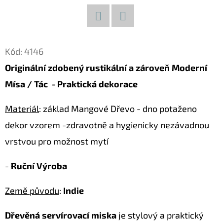
D
O
Facebook
Twitter
P
Kód:
4146
O
Originální zdobený rustikální a zároveň Moderní
R
Mísa / Tác - Praktická dekorace
U
Č
Materiál
: základ Mangové Dřevo - dno potaženo
U
J
dekor vzorem -zdravotně a hygienicky nezávadnou
E
vrstvou pro možnost mytí
M
E
-
Ruční Výroba
Země původu
:
Indie
LUXUSNÍ
XL
Dřevěná servírovací miska
je stylový a praktický
SOCHA