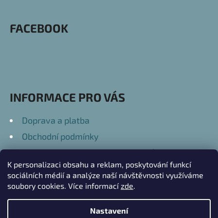
Á
P
FACEBOOK
A
T
Í
INFORMACE PRO VÁS
Doprava a platba
Obchodní podmínky
Podmínky ochrany osobních údajů
K personalizaci obsahu a reklam, poskytování funkcí
Kontakty
sociálních médií a analýze naší návštěvnosti využíváme
soubory cookies. Více informací
zde
.
Nastavení
Vytvořil Shoptet