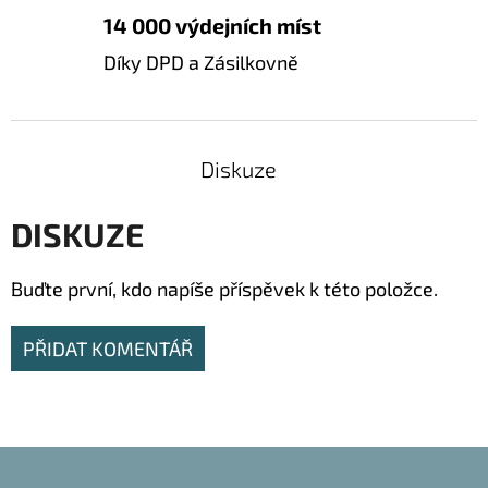
14 000 výdejních míst
Díky DPD a Zásilkovně
Diskuze
DISKUZE
Buďte první, kdo napíše příspěvek k této položce.
PŘIDAT KOMENTÁŘ
Z