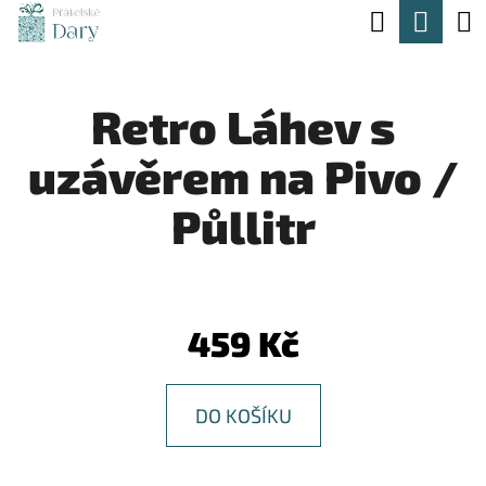
K
Hledat
Nák
Přejít
O
na
Zpět
Zpět
koší
Š
obsah
Retro Láhev s
Í
C
K
uzávěrem na Pivo /
O
P
Půllitr
O
T
Ř
459 Kč
E
B
DO KOŠÍKU
U
J