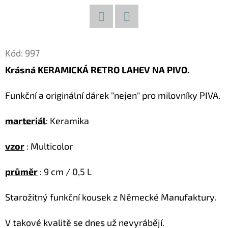
D
O
Facebook
Twitter
P
Kód:
997
O
Krásná KERAMICKÁ RETRO LAHEV NA PIVO
.
R
U
Funkční a originální dárek "nejen" pro milovníky PIVA.
Č
U
marteriál
: Keramika
J
E
vzor
: Multicolor
M
E
průměr
: 9 cm / 0,5 L
Starožitný funkční kousek z Německé Manufaktury.
KOČKA
26
V takové kvalitě se dnes už nevyrábějí.
DŘEVĚNÁ