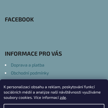
Á
P
FACEBOOK
A
T
Í
INFORMACE PRO VÁS
Doprava a platba
Obchodní podmínky
Podmínky ochrany osobních údajů
K personalizaci obsahu a reklam, poskytování funkcí
Kontakty
sociálních médií a analýze naší návštěvnosti využíváme
soubory cookies. Více informací
zde
.