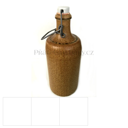
E
T
E
N
A
J
Í
T
?
HLEDAT