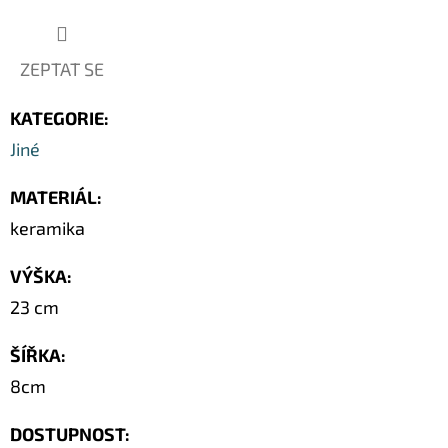
SOCHA
/
50
CM
ZEPTAT SE
379
Kč
KATEGORIE
:
Původně:
549
Jiné
Kč
MATERIÁL
:
keramika
VÝŠKA
:
23 cm
ŠÍŘKA
:
8cm
DOSTUPNOST: