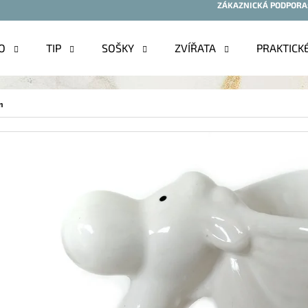
ZÁKAZNICKÁ PODPORA
O
TIP
SOŠKY
ZVÍŘATA
PRAKTICK
O POTŘEBUJETE NAJÍT?
m
HLEDAT
DOPORUČUJEME