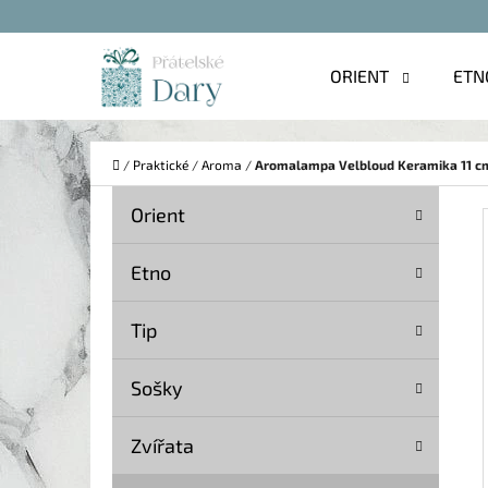
K
Přejít
O
na
Zpět
Zpět
ORIENT
ETN
Š
do
do
obsah
Í
obchodu
obchodu
C
K
Domů
/
Praktické
/
Aroma
/
Aromalampa Velbloud Keramika 11 c
P
K
Přeskočit
Orient
A
O
kategorie
T
S
Etno
E
T
G
Tip
O
R
R
A
Sošky
I
N
E
Zvířata
N