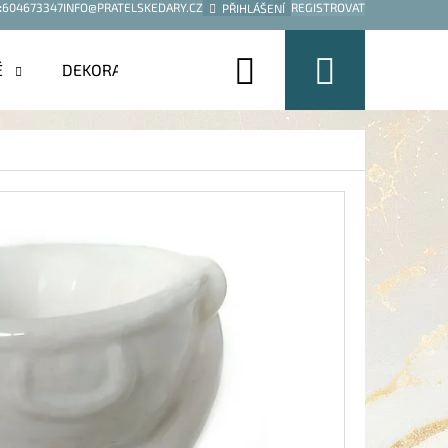
:
604673347
INFO@PRATELSKEDARY.CZ
REGISTROVAT
PŘIHLÁŠENÍ
Hledat
Nákup
É
DEKORACE
košík