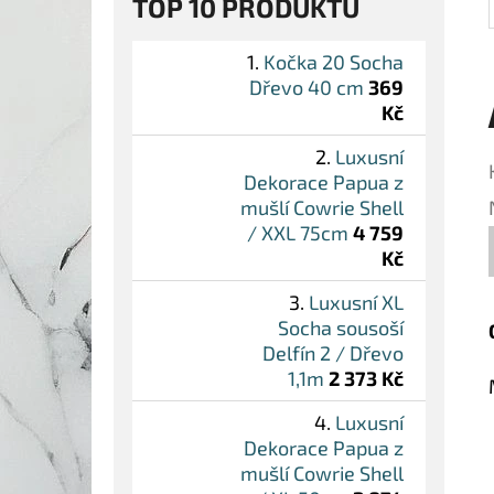
TOP 10 PRODUKTŮ
Kočka 20 Socha
Dřevo 40 cm
369
Kč
Luxusní
Dekorace Papua z
mušlí Cowrie Shell
/ XXL 75cm
4 759
Kč
Luxusní XL
Socha sousoší
Delfín 2 / Dřevo
1,1m
2 373 Kč
Luxusní
Dekorace Papua z
mušlí Cowrie Shell