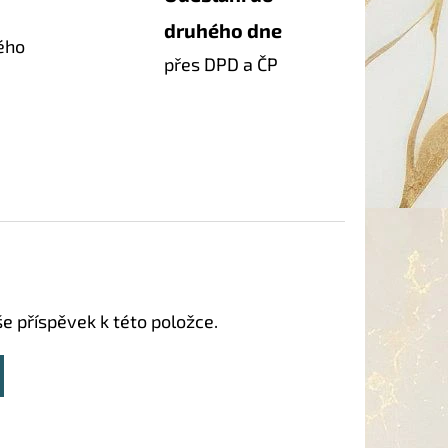
druhého dne
ého
přes DPD a ČP
še příspěvek k této položce.