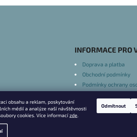
INFORMACE PRO 
Doprava a platba
Obchodní podmínky
Podmínky ochrany oso
Kontakty
zaci obsahu a reklam, poskytování
Odmítnout
álních médií a analýze naší návštěvnosti
oubory cookies. Více informací
zde
.
práva vyhrazena.
Upravit nastavení cookies
í