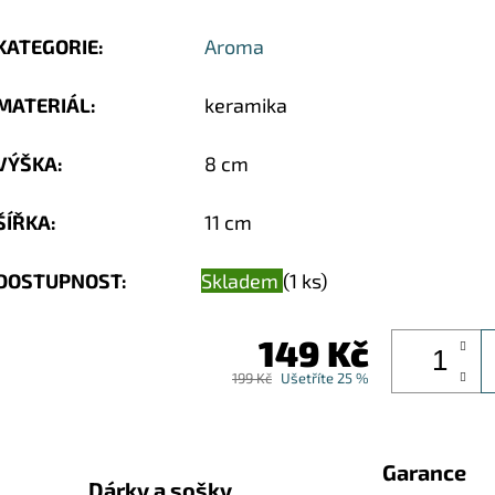
KATEGORIE
:
Aroma
MATERIÁL
:
keramika
VÝŠKA
:
8 cm
ŠÍŘKA
:
11 cm
DOSTUPNOST:
Skladem
(1 ks)
149 Kč
199 Kč
Ušetříte 25 %
Garance
Dárky a sošky