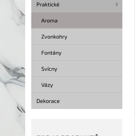
Í
Praktické
P
A
Aroma
KOČKA 20 SOCHA DŘEVO 40 CM
N
369 Kč
Zvonkohry
Původně:
499 Kč
E
L
Fontány
Svícny
Vázy
Dekorace