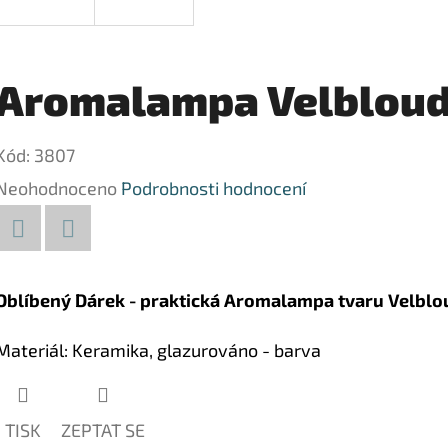
Aromalampa Velbloud
Kód:
3807
Průměrné
Neohodnoceno
Podrobnosti hodnocení
hodnocení
produktu
Facebook
Twitter
je
Oblíbený Dárek - praktická Aromalampa tvaru Velblo
0,0
Materiál: Keramika, glazurováno - barva
z
5
hvězdiček.
TISK
ZEPTAT SE