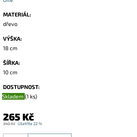
Z
MUŠLÍ
COWRIE
MATERIÁL
:
SHELL
dřevo
/
XL
50CM
VÝŠKA
:
2
18 cm
874
Kč
Původně:
ŠÍŘKA
:
4
290
10 cm
Kč
DOSTUPNOST:
Skladem
(1 ks)
265 Kč
340 Kč
Ušetříte 22 %