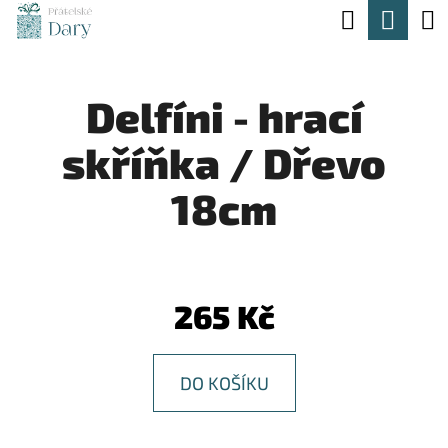
K
Hledat
Nák
Přejít
O
na
Zpět
Zpět
koší
Š
obsah
Delfíni - hrací
Í
C
K
skříňka / Dřevo
O
P
18cm
O
T
Ř
265 Kč
E
B
DO KOŠÍKU
U
J