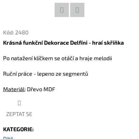
D
O
Facebook
Twitter
P
Kód:
2480
O
Krásná funkční Dekorace Delfíni - hraí skříňka
R
U
Po natažení klíčkem se otáčí a hraje melodii
Č
U
Ruční práce - lepeno ze segmentů
J
E
Materiál
: Dřevo MDF
M
E
ZEPTAT SE
LUXUSNÍ
KATEGORIE
:
DEKORACE
PAPUA
Dítě