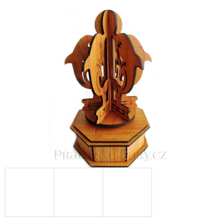
E
T
E
N
A
J
Í
T
?
HLEDAT