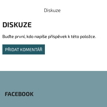
Diskuze
DISKUZE
Buďte první, kdo napíše příspěvek k této položce.
PŘIDAT KOMENTÁŘ
Z
Á
P
FACEBOOK
A
T