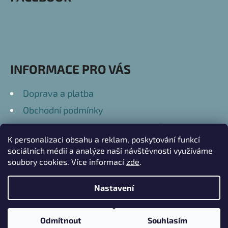
A
T
Í
INFORMACE PRO VÁS
Doprava a platba
Obchodní podmínky
Podmínky ochrany osobních údajů
K personalizaci obsahu a reklam, poskytování funkcí
Kontakty
sociálních médií a analýze naší návštěvnosti využíváme
soubory cookies. Více informací
zde
.
Nastavení
Vytvořil Shoptet
Copyright 2026
Přátelské Dary
. Všechna práva
V průběhu letních prázdnin červenec až srpen 2026 se může doba
Odmítnout
Souhlasím
vyhrazena.
Upravit nastavení cookies
zasílání balíků prodloužit. Děkujeme za pochopení.