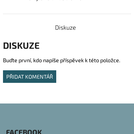
Diskuze
DISKUZE
Buďte první, kdo napíše příspěvek k této položce.
PŘIDAT KOMENTÁŘ
Z
Á
P
FACEBOOK