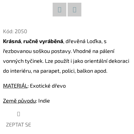
D
O
Facebook
Twitter
P
Kód:
2050
O
Krásná
,
ručně vyráběná
, dřevěná Loďka, s
R
řezbovanou soškou postavy. Vhodné na pálení
U
Č
vonných tyčinek. Lze použít i jako orientální dekoraci
U
do interiéru, na parapet, polici, balkon apod.
J
E
MATERIÁL
: Exotické dřevo
M
E
Země původu
: Indie
KOČKA
ZEPTAT SE
26
DŘEVĚNÁ