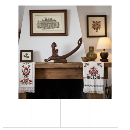
E
T
E
N
A
J
Í
T
?
HLEDAT