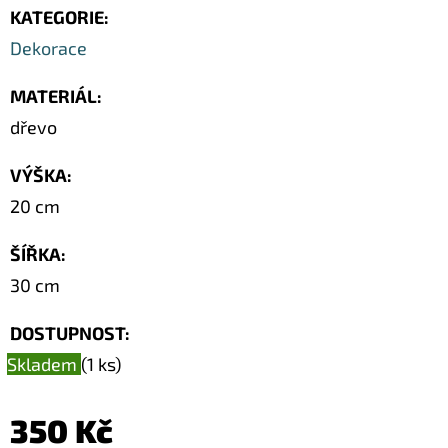
SOCHA
KATEGORIE
:
/
50
Dekorace
CM
379
MATERIÁL
:
Kč
dřevo
Původně:
549
Kč
VÝŠKA
:
20 cm
ŠÍŘKA
:
30 cm
DOSTUPNOST:
Skladem
(1 ks)
350 Kč