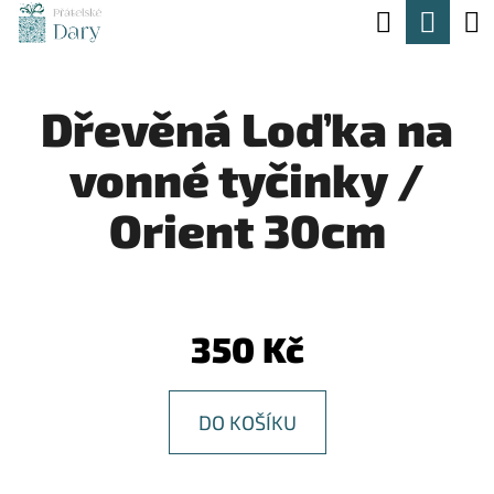
K
Hledat
Nák
Přejít
O
na
Zpět
Zpět
koší
Š
obsah
Dřevěná Loďka na
Í
C
K
vonné tyčinky /
O
P
Orient 30cm
O
T
Ř
350 Kč
E
B
DO KOŠÍKU
U
J