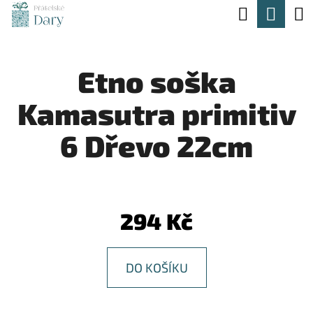
K
Hledat
Nák
Přejít
O
na
Zpět
Zpět
koší
Š
obsah
Etno soška
Í
C
K
Kamasutra primitiv
O
P
6 Dřevo 22cm
O
T
Ř
294 Kč
E
B
DO KOŠÍKU
U
J