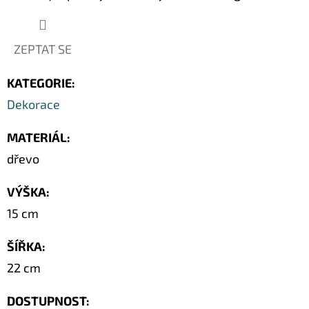
SOCHA
/
50
CM
ZEPTAT SE
379
Kč
KATEGORIE
:
Původně:
549
Dekorace
Kč
MATERIÁL
:
dřevo
VÝŠKA
:
15 cm
ŠÍŘKA
:
22 cm
DOSTUPNOST: