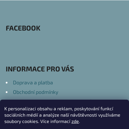
Z
Á
P
FACEBOOK
A
T
Í
INFORMACE PRO VÁS
Doprava a platba
Obchodní podmínky
Podmínky ochrany osobních údajů
K personalizaci obsahu a reklam, poskytování funkcí
Kontakty
sociálních médií a analýze naší návštěvnosti využíváme
soubory cookies. Více informací
zde
.