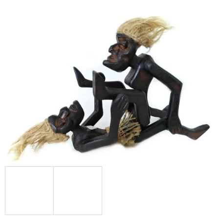
E
T
E
N
A
J
Í
T
?
HLEDAT