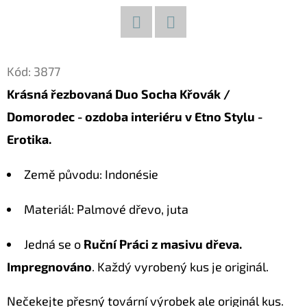
D
O
Facebook
Twitter
P
Kód:
3877
O
Krásná řezbovaná Duo Socha Křovák /
R
Domorodec - ozdoba interiéru v Etno Stylu -
U
Č
Erotika.
U
J
Země původu: Indonésie
E
M
Materiál: Palmové dřevo, juta
E
Jedná se o
Ruční Práci z masivu dřeva.
Impregnováno
. Každý vyrobený kus je originál.
KOČKA
26
Nečekejte přesný tovární výrobek ale originál kus.
DŘEVĚNÁ