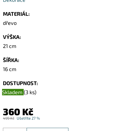
SOCHA
/
50
MATERIÁL
:
CM
dřevo
379
Kč
VÝŠKA
:
Původně:
549
21 cm
Kč
ŠÍŘKA
:
16 cm
DOSTUPNOST:
Skladem
(3 ks)
360 Kč
499 Kč
Ušetříte 27 %