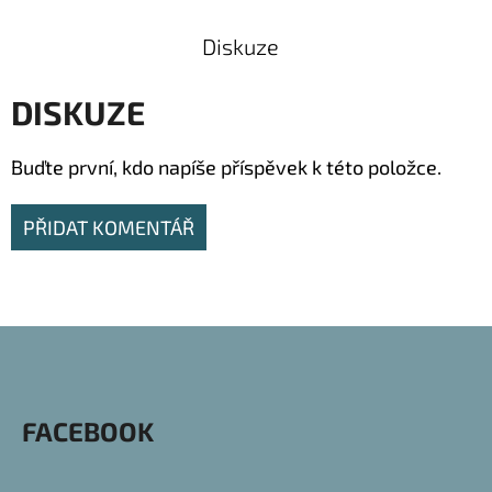
Diskuze
DISKUZE
Buďte první, kdo napíše příspěvek k této položce.
PŘIDAT KOMENTÁŘ
Z
Á
P
FACEBOOK
A
T