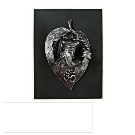
E
T
E
N
A
J
Í
T
?
HLEDAT