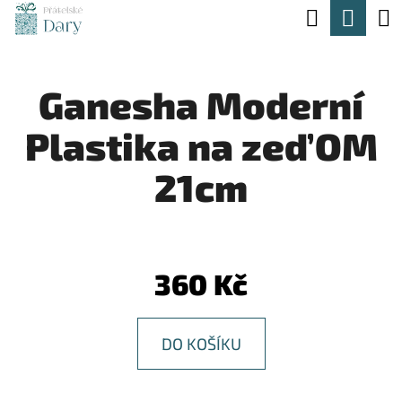
K
Hledat
Nák
Přejít
O
na
Zpět
Zpět
koší
Š
obsah
Ganesha Moderní
Í
C
K
Plastika na zeď OM
O
P
21cm
O
T
Ř
360 Kč
E
B
DO KOŠÍKU
U
J