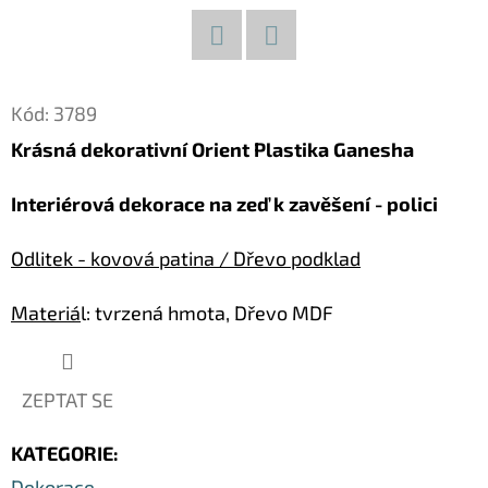
D
O
Facebook
Twitter
P
Kód:
3789
O
Krásná dekorativní Orient Plastika Ganesha
R
U
Interiérová dekorace na zeď k zavěšení - polici
Č
U
Odlitek - kovová patina / Dřevo podklad
J
E
Materiá
l: tvrzená hmota, Dřevo MDF
M
E
ZEPTAT SE
KOČKA
KATEGORIE
:
28
DŘEVĚNÁ
Dekorace