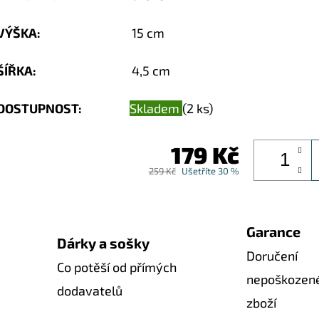
VÝŠKA
:
15 cm
ŠÍŘKA
:
4,5 cm
DOSTUPNOST:
Skladem
(2 ks)
179 Kč
259 Kč
Ušetříte 30 %
Garance
Dárky a sošky
Doručení
Co potěší od přímých
nepoškozen
dodavatelů
zboží