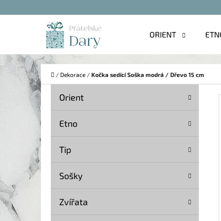
K
Přejít
O
na
Zpět
Zpět
ORIENT
ETN
Š
do
do
obsah
Í
obchodu
obchodu
C
K
Domů
/
Dekorace
/
Kočka sedící Soška modrá / Dřevo 15 cm
P
K
Přeskočit
Orient
A
O
kategorie
T
S
Etno
E
T
G
Tip
O
R
R
A
Sošky
I
N
E
Zvířata
N