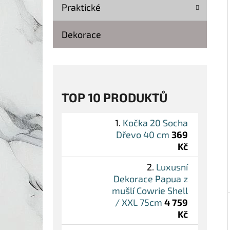
Í
Praktické
P
A
Dekorace
KOČKA 20 SOCHA DŘEVO 40 CM
N
369 Kč
Původně:
499 Kč
E
L
TOP 10 PRODUKTŮ
Kočka 20 Socha
Dřevo 40 cm
369
Kč
Luxusní
Dekorace Papua z
mušlí Cowrie Shell
/ XXL 75cm
4 759
Kč