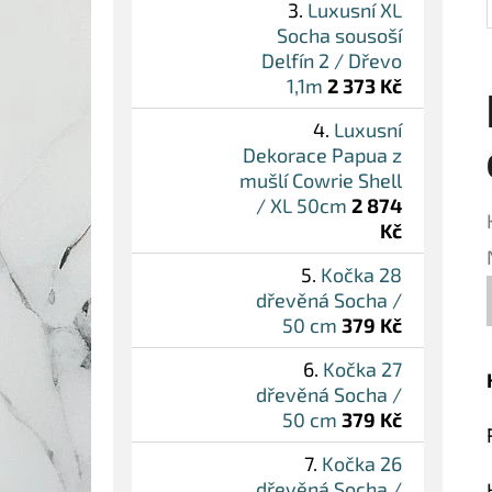
Luxusní XL
Socha sousoší
Delfín 2 / Dřevo
1,1m
2 373 Kč
Luxusní
Dekorace Papua z
mušlí Cowrie Shell
/ XL 50cm
2 874
Kč
Kočka 28
dřevěná Socha /
50 cm
379 Kč
Kočka 27
dřevěná Socha /
50 cm
379 Kč
Kočka 26
dřevěná Socha /