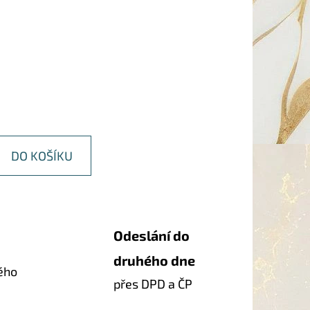
DO KOŠÍKU
Odeslání do
druhého dne
ého
přes DPD a ČP