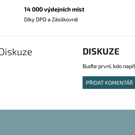
14 000 výdejních míst
Díky DPD a Zásilkovně
Diskuze
DISKUZE
Buďte první, kdo napí
PŘIDAT KOMENTÁŘ