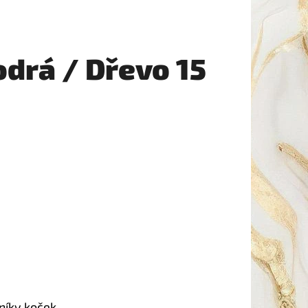
drá / Dřevo 15
níky koček