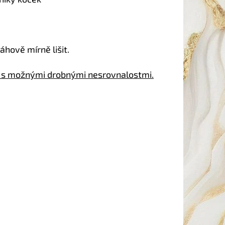
hově mírně lišit.
s s možnými drobnými nesrovnalostmi.