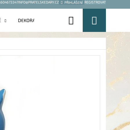
:
604673347
INFO@PRATELSKEDARY.CZ
REGISTROVAT
PŘIHLÁŠENÍ
Hledat
Nákup
É
DEKORACE
košík