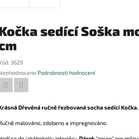
Kočka sedící Soška mo
cm
Kód:
3629
Průměrné
Neohodnoceno
Podrobnosti hodnocení
hodnocení
produktu
Facebook
Twitter
je
Krásná Dřevěná ručně řezbovaná socha sedící Kočka.
0,0
Ručně malováno, zdobeno a impregnováno.
z
5
Hodí se do jakéhokoliv interiéru.
Dárek
"nejen" pro milov