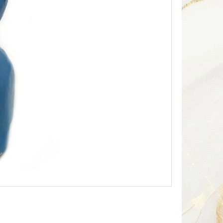
Následující
HA SOUSOŠÍ DELFÍN 2 /
Kč