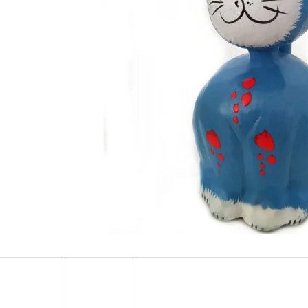
LUXUSNÍ DEKORACE PAPUA Z MUŠLÍ
LUXUSNÍ XL SOC
COWRIE SHELL / XXL 75CM
DŘEVO 1,1M
4 759 Kč
2 373 Kč
Původně:
6 799 Kč
Původně:
3 490 