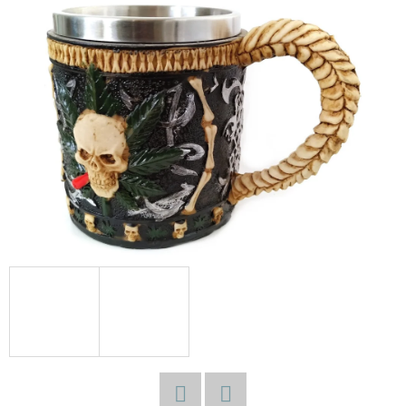
E
T
E
N
A
J
Í
T
?
HLEDAT