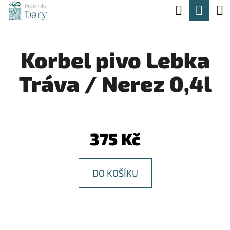
K
Hledat
Nák
Přejít
O
na
Zpět
Zpět
koší
Š
obsah
Korbel pivo Lebka
Í
C
K
Tráva / Nerez 0,4l
O
P
O
T
375 Kč
Ř
E
DO KOŠÍKU
B
U
J