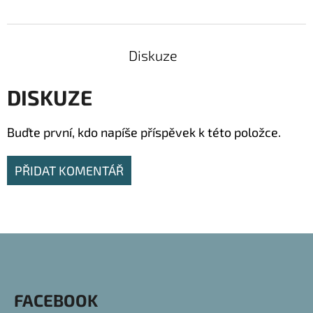
Diskuze
DISKUZE
Buďte první, kdo napíše příspěvek k této položce.
PŘIDAT KOMENTÁŘ
Z
Á
P
FACEBOOK
A