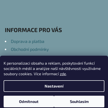
T
Í
INFORMACE PRO VÁS
Doprava a platba
Obchodní podmínky
Podmínky ochrany osobních údajů
K personalizaci obsahu a reklam, poskytování funkcí
Kontakty
sociálních médií a analýze naší návštěvnosti využíváme
soubory cookies. Více informací
zde
.
Nastavení
Vytvořil Shoptet
Copyright 2026
Přátelské Dary
. Všechna práva
V průběhu letních prázdnin červenec až srpen 2026 se může doba
Odmítnout
Souhlasím
vyhrazena.
Upravit nastavení cookies
zasílání balíků prodloužit. Děkujeme za pochopení.