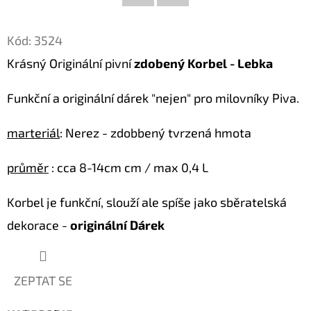
Facebook
Twitter
D
Kód:
3524
O
Krásný Originální pivní
zdobený Korbel - Lebka
P
O
Funkční a originální dárek "nejen" pro milovníky Piva.
R
U
marteriál
: Nerez - zdobbený tvrzená hmota
Č
U
průměr
: cca 8-14cm cm / max 0,4 L
J
E
Korbel je funkční, slouží ale spíše jako sběratelská
M
dekorace -
originální Dárek
E
ZEPTAT SE
LUXUSNÍ
XL
SOCHA