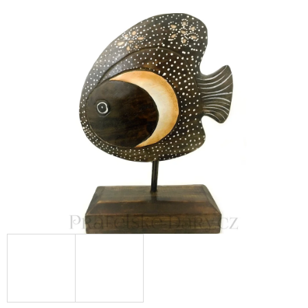
E
T
E
N
A
J
Í
T
?
HLEDAT