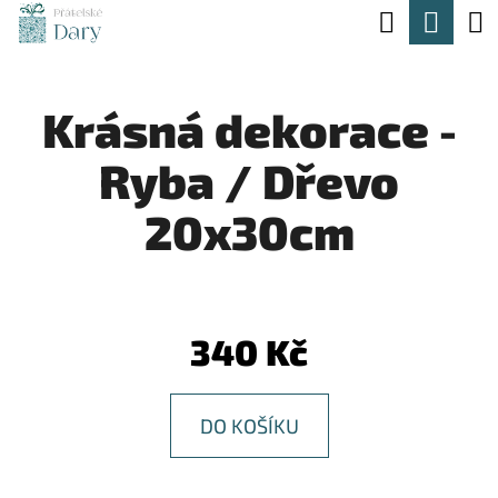
K
Hledat
Nák
Přejít
O
na
Zpět
Zpět
koší
Š
obsah
Krásná dekorace -
Í
C
K
Ryba / Dřevo
O
P
20x30cm
O
T
Ř
340 Kč
E
B
DO KOŠÍKU
U
J