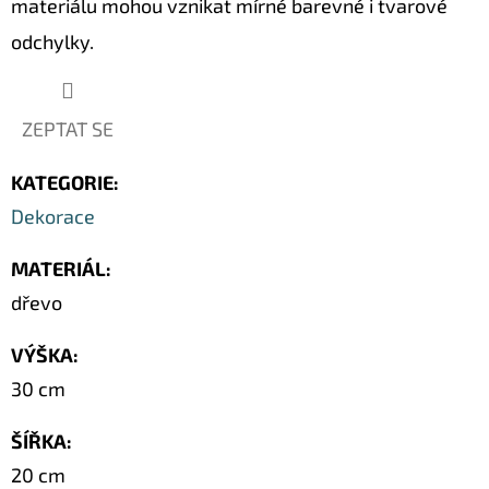
materiálu mohou vznikat mírné barevné i tvarové
SOCHA
/
odchylky.
50
CM
379
Kč
ZEPTAT SE
Původně:
549
Kč
KATEGORIE
:
Dekorace
MATERIÁL
:
dřevo
VÝŠKA
:
30 cm
ŠÍŘKA
:
20 cm