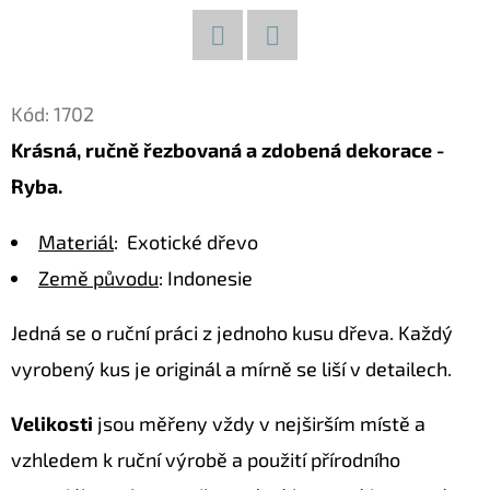
D
O
Facebook
Twitter
P
Kód:
1702
O
Krásná, ručně řezbovaná a zdobená dekorace -
R
Ryba.
U
Č
Materiál
: Exotické dřevo
U
J
Země původu
: Indonesie
E
M
Jedná se o ruční práci z jednoho kusu dřeva. Každý
E
vyrobený kus je originál a mírně se liší v detailech.
Velikosti
jsou měřeny vždy v nejširším místě a
KOČKA
vzhledem k ruční výrobě a použití přírodního
26
DŘEVĚNÁ