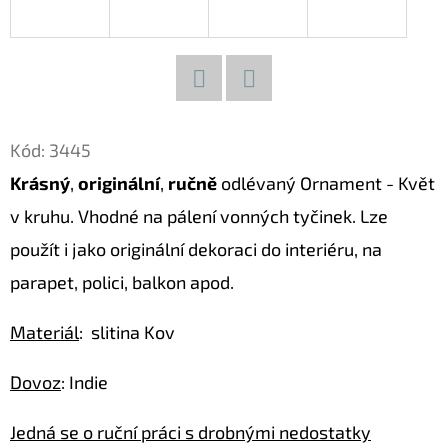
D
O
P
Facebook
Twitter
O
R
Kód:
3445
U
Krásný
,
originální
,
ručně
odlévaný Ornament - Květ
Č
v kruhu. Vhodné na pálení vonných tyčinek. Lze
U
použít i jako originální dekoraci do interiéru, na
J
E
parapet, polici, balkon apod.
M
E
Materiál
: slitina Kov
Dovoz
: Indie
KOČKA
26
Jedná se o ruční práci s drobnými nedostatky
DŘEVĚNÁ