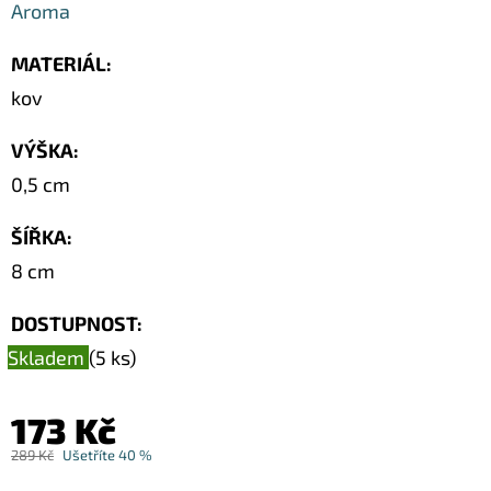
Aroma
MATERIÁL
:
kov
VÝŠKA
:
0,5 cm
ŠÍŘKA
:
8 cm
DOSTUPNOST:
Skladem
(5 ks)
173 Kč
289 Kč
Ušetříte 40 %