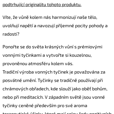
SOCHA
podtrhující originalitu tohoto produktu.
/
50
CM
Víte, že vůně kolem nás harmonizují naše tělo,
379
uvolňují napětí a navozují příjemné pocity pohody a
Kč
Původně:
radosti?
549
Kč
Ponořte se do světa krásných vůní s prémiovými
vonnými tyčinkami a vytvořte si kouzelnou,
provoněnou atmosféru kolem vás.
Tradiční výroba vonných tyčinek je považována za
posvátné umění. Tyčinky se tradičně používají při
chrámových obřadech, kde slouží jako oběť bohům,
nebo při meditacích. V západním světě jsou vonné
tyčinky ceněné především pro své aroma
terapeutické účinky, které mají celou řadu pozitivních