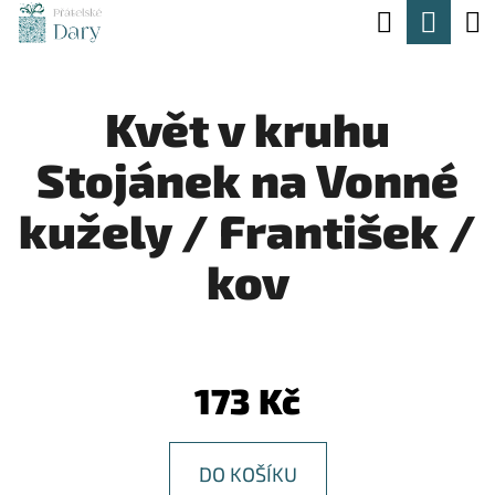
K
Hledat
Nák
Přejít
O
na
Zpět
Zpět
koší
Š
obsah
Květ v kruhu
Í
C
K
Stojánek na Vonné
O
P
kužely / František /
O
kov
T
Ř
E
B
173 Kč
U
J
DO KOŠÍKU