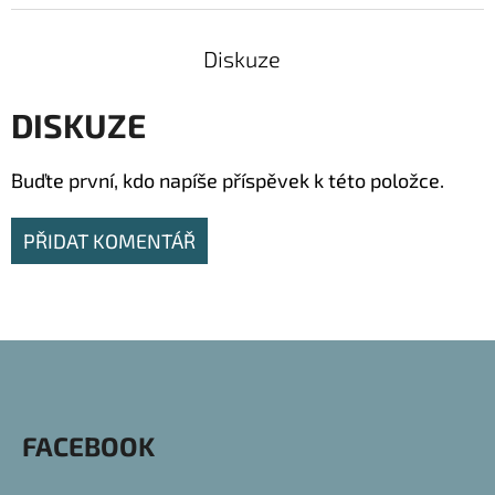
Diskuze
DISKUZE
Buďte první, kdo napíše příspěvek k této položce.
PŘIDAT KOMENTÁŘ
Z
Á
P
FACEBOOK
A