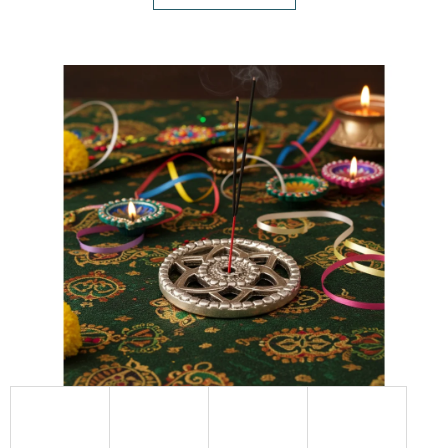
E
T
E
N
A
J
Í
T
?
HLEDAT