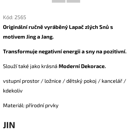
Facebook
Twitter
D
Kód:
2565
O
Originální ručně vyráběný Lapač zlých Snů s
P
O
motivem Jing a Jang.
R
U
Transformuje negativní energii a sny na pozitivní.
Č
Slouží také jako krásná
Moderní Dekorace.
U
J
vstupní prostor / ložnice / dětský pokoj / kancelář /
E
M
kdekoliv
E
Materiál: přírodní prvky
LUXUSNÍ
JIN
DEKORACE
PAPUA