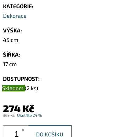
KATEGORIE
:
Dekorace
VÝŠKA
:
45 cm
ŠÍŘKA
:
17 cm
DOSTUPNOST:
Skladem
(2 ks)
274 Kč
365 Kč
Ušetříte 24 %
DO KOŠÍKU