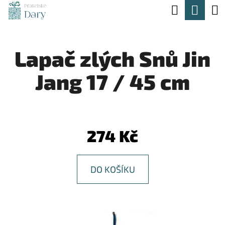
K
Hledat
Nák
Přejít
O
na
Zpět
Zpět
koší
Š
obsah
Lapač zlých Snů Jin
Í
C
K
Jang 17 / 45 cm
O
P
O
T
274 Kč
Ř
E
DO KOŠÍKU
B
U
J