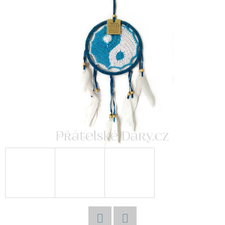
E
T
E
N
A
J
Í
T
?
HLEDAT