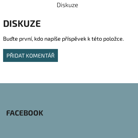
Diskuze
DISKUZE
Buďte první, kdo napíše příspěvek k této položce.
PŘIDAT KOMENTÁŘ
Z
Á
P
FACEBOOK
A
T