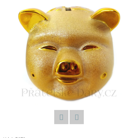
E
T
E
N
A
J
Í
T
?
HLEDAT
Facebook
Twitter