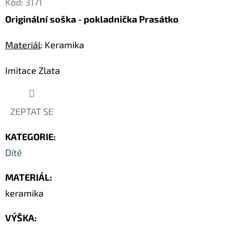
Kód:
3171
Originální soška - pokladnička Prasátko
D
O
Materiál
: Keramika
P
O
Imitace Zlata
R
U
Č
ZEPTAT SE
U
J
KATEGORIE
:
E
Dítě
M
E
MATERIÁL
:
keramika
LUXUSNÍ
VÝŠKA
:
DEKORACE
PAPUA