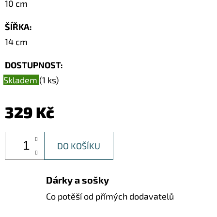
10 cm
Z
MUŠLÍ
COWRIE
ŠÍŘKA
:
SHELL
/
14 cm
XL
50CM
DOSTUPNOST:
2
874
Skladem
(1 ks)
Kč
Původně:
4
329 Kč
290
Kč
DO KOŠÍKU
Dárky a sošky
Co potěší od přímých dodavatelů