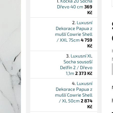
Kočka 20 Socha
Dřevo 40 cm
369
Kč
Luxusní
Dekorace Papua z
mušlí Cowrie Shell
/ XXL 75cm
4 759
Kč
Luxusní XL
Socha sousoší
Delfín 2 / Dřevo
1,1m
2 373 Kč
Luxusní
Dekorace Papua z
mušlí Cowrie Shell
/ XL 50cm
2 874
Kč