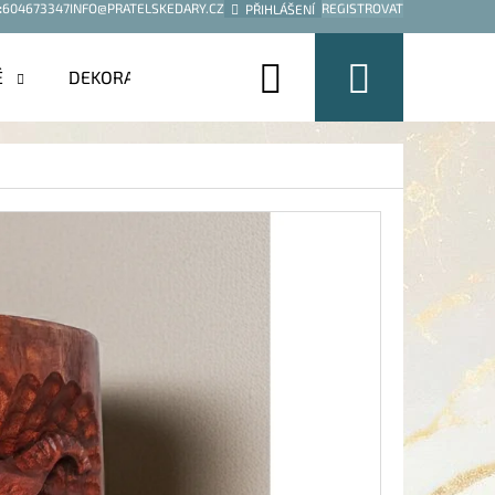
:
604673347
INFO@PRATELSKEDARY.CZ
REGISTROVAT
PŘIHLÁŠENÍ
Hledat
Nákup
É
DEKORACE
košík