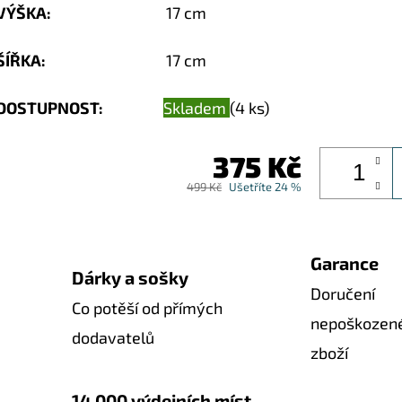
VÝŠKA
:
17 cm
ŠÍŘKA
:
17 cm
DOSTUPNOST:
Skladem
(4 ks)
375 Kč
499 Kč
Ušetříte 24 %
Garance
Dárky a sošky
Doručení
Co potěší od přímých
nepoškozen
dodavatelů
zboží
14 000 výdejních míst