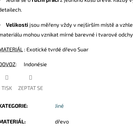
hvězdiček.
detailech.
Velikosti
jsou měřeny vždy v nejširším místě a vzhled
materiálu mohou vznikat mírné barevné i tvarové odchy
MATERIÁL
: Exotické tvrdé dřevo Suar
DOVOZ
: Indonésie
TISK
ZEPTAT SE
KATEGORIE
:
Jiné
MATERIÁL
:
dřevo