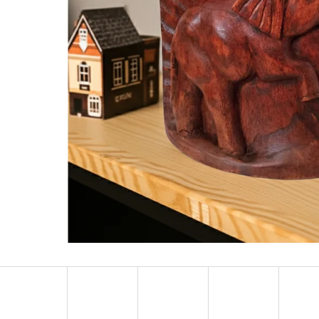
LUXUSNÍ DEKORACE PAPUA Z MUŠLÍ
LUXUSNÍ XL SOC
COWRIE SHELL / XXL 75CM
DŘEVO 1,1M
4 759 Kč
2 373 Kč
Původně:
6 799 Kč
Původně:
3 490 