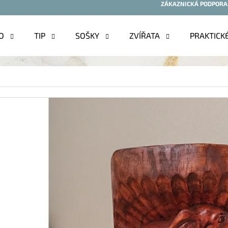
ZÁKAZNICKÁ PODPORA
O
TIP
SOŠKY
ZVÍŘATA
PRAKTICK
O POTŘEBUJETE NAJÍT?
HLEDAT
DOPORUČUJEME