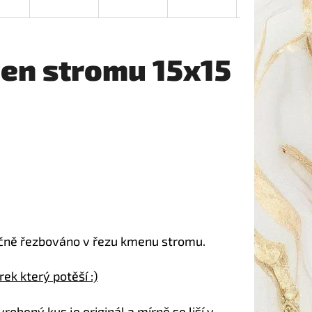
men stromu 15x15
učně řezbováno v řezu kmenu stromu.
ek který potěší :)
obený kus je originál a mírně se liší v