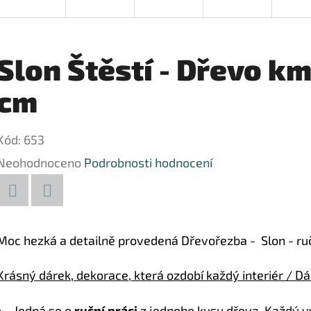
Slon Štěstí - Dřevo k
cm
Kód:
653
Průměrné
Neohodnoceno
Podrobnosti hodnocení
hodnocení
produktu
Facebook
Twitter
je
Moc hezká a detailně provedená Dřevořezba - Slon - r
0,0
Krásný dárek, dekorace, která ozdobí každý interiér / Dár
z
5
Jedná se o
ruční práci
z jednoho kusu dřeva. Každý vyr