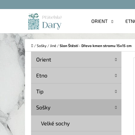
K
Přejít
O
na
Zpět
Zpět
ORIENT
ETN
Š
do
do
obsah
Í
obchodu
obchodu
C
K
Domů
/
Sošky
/
Jiné
/
Slon Štěstí - Dřevo kmen stromu 15x15 cm
P
K
Přeskočit
Orient
A
O
kategorie
T
S
Etno
E
T
G
Tip
O
R
R
A
Sošky
I
N
E
Velké sochy
N