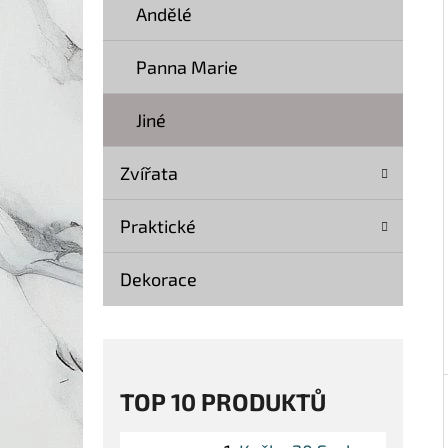
Í
Andělé
P
A
Panna Marie
KOČKA 20 SOCHA DŘEVO 40 CM
N
369 Kč
Jiné
Původně:
499 Kč
E
L
Zvířata
Praktické
Dekorace
TOP 10 PRODUKTŮ