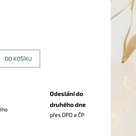
DO KOŠÍKU
Odeslání do
druhého dne
ého
přes DPD a ČP