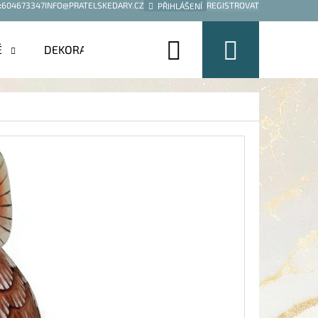
:
604673347
INFO@PRATELSKEDARY.CZ
REGISTROVAT
PŘIHLÁŠENÍ
Hledat
Nákup
É
DEKORACE
košík