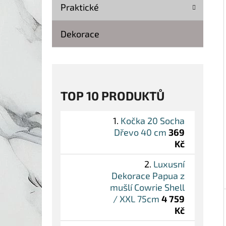
Í
Praktické
P
A
Dekorace
KOČKA 20 SOCHA DŘEVO 40 CM
N
369 Kč
Původně:
499 Kč
E
L
TOP 10 PRODUKTŮ
Kočka 20 Socha
Dřevo 40 cm
369
Kč
Luxusní
Dekorace Papua z
mušlí Cowrie Shell
/ XXL 75cm
4 759
Kč