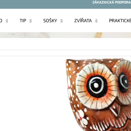
ZÁKAZNICKÁ PODPORA
O
TIP
SOŠKY
ZVÍŘATA
PRAKTICK
O POTŘEBUJETE NAJÍT?
HLEDAT
DOPORUČUJEME