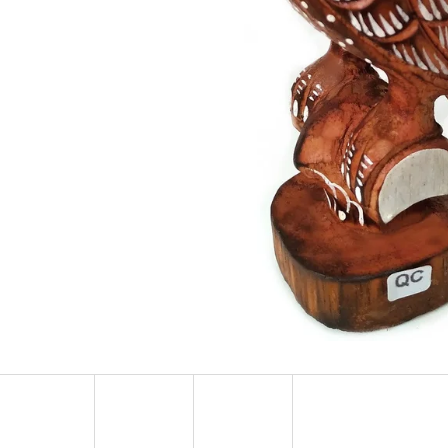
LUXUSNÍ DEKORACE PAPUA Z MUŠLÍ
LUXUSNÍ XL SOC
COWRIE SHELL / XXL 75CM
DŘEVO 1,1M
4 759 Kč
2 373 Kč
Původně:
6 799 Kč
Původně:
3 490 