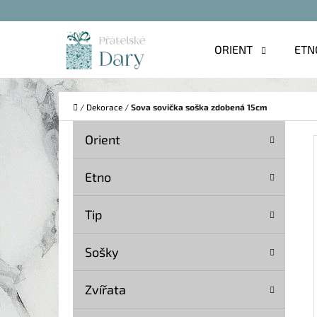
K
Přejít
O
na
Zpět
Zpět
ORIENT
ETN
Š
do
do
obsah
Í
obchodu
obchodu
C
K
Domů
/
Dekorace
/
Sova sovička soška zdobená 15cm
P
K
Přeskočit
Orient
A
O
kategorie
T
S
Etno
E
T
G
Tip
O
R
R
A
Sošky
I
N
E
Zvířata
N