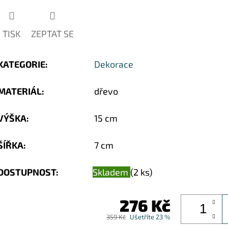
TISK
ZEPTAT SE
KATEGORIE
:
Dekorace
MATERIÁL
:
dřevo
VÝŠKA
:
15 cm
ŠÍŘKA
:
7 cm
DOSTUPNOST:
Skladem
(2 ks)
276 Kč
359 Kč
Ušetříte 23 %