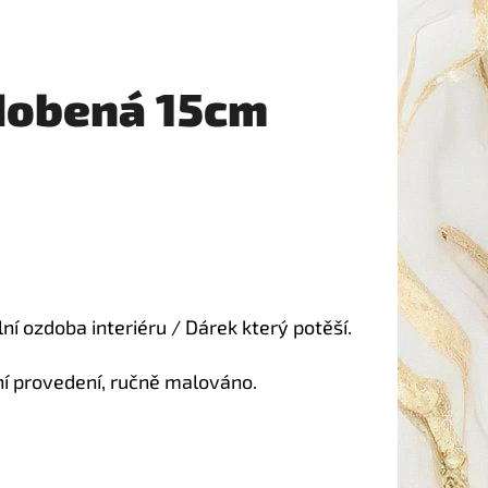
dobená 15cm
lní ozdoba interiéru / Dárek který potěší.
í provedení, ručně malováno.
.