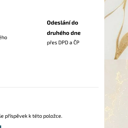
Odeslání do
druhého dne
ého
přes DPD a ČP
še příspěvek k této položce.