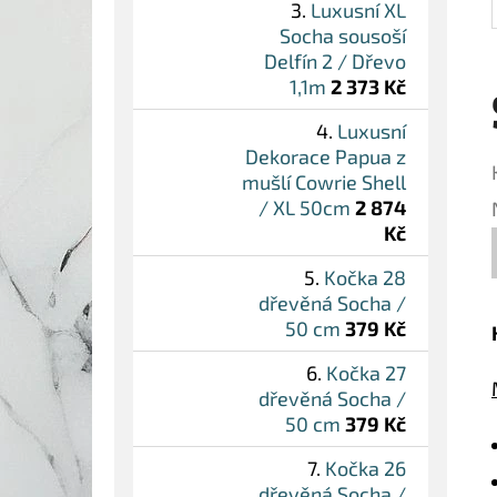
Luxusní XL
Socha sousoší
Delfín 2 / Dřevo
1,1m
2 373 Kč
Luxusní
Dekorace Papua z
mušlí Cowrie Shell
/ XL 50cm
2 874
Kč
Kočka 28
dřevěná Socha /
50 cm
379 Kč
Kočka 27
dřevěná Socha /
50 cm
379 Kč
Kočka 26
dřevěná Socha /