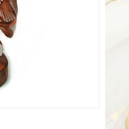
Následující
HA SOUSOŠÍ DELFÍN 2 /
Kč