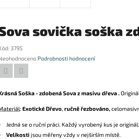
Sova sovička soška z
Kód:
3795
Průměrné
Neohodnoceno
Podrobnosti hodnocení
hodnocení
produktu
Facebook
Twitter
je
Krásná Soška - zdobená Sova z masivu dřeva .
Originá
0,0
Materiál
:
Exotické Dřevo
,
ručně řezbováno,
celomasivn
z
5
Jedná se o ruční práci. Každý vyrobený kus je originál
hvězdiček.
Velikosti
jsou měřeny vždy v nejširším místě.