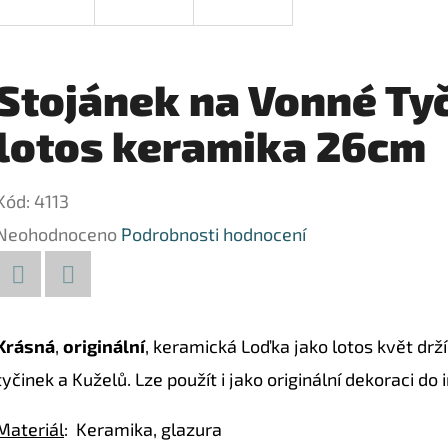
Stojánek na Vonné Tyč
lotos keramika 26cm
Kód:
4113
Průměrné
Neohodnoceno
Podrobnosti hodnocení
hodnocení
produktu
Facebook
Twitter
je
Krásná
,
originální
, keramická Loďka jako lotos květ drž
0,0
tyčinek a Kuželů. Lze použít i jako originální dekoraci do 
z
Materiál
: Keramika, glazura
5