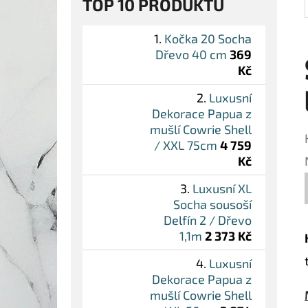
TOP 10 PRODUKTŮ
Kočka 20 Socha
Dřevo 40 cm
369
Kč
Luxusní
Dekorace Papua z
mušlí Cowrie Shell
/ XXL 75cm
4 759
Kč
Luxusní XL
Socha sousoší
Delfín 2 / Dřevo
1,1m
2 373 Kč
Luxusní
Dekorace Papua z
mušlí Cowrie Shell