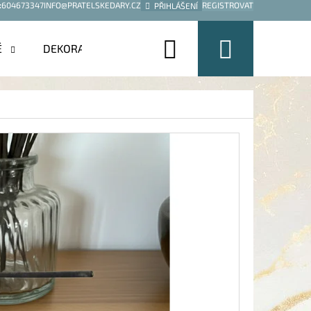
:
604673347
INFO@PRATELSKEDARY.CZ
REGISTROVAT
PŘIHLÁŠENÍ
Hledat
Nákup
É
DEKORACE
košík