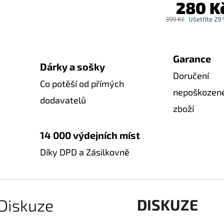
280 K
399 Kč
Ušetříte 29
Garance
Dárky a sošky
Doručení
Co potěší od přímých
nepoškozen
dodavatelů
zboží
14 000 výdejních míst
Díky DPD a Zásilkovně
Diskuze
DISKUZE