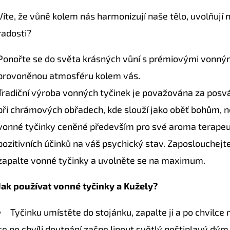
hvězdiček.
Víte, že vůně kolem nás harmonizují naše tělo, uvolňují 
radosti?
Ponořte se do světa krásných vůní s prémiovými vonnými
provoněnou atmosféru kolem vás.
Tradiční výroba vonných tyčinek je považována za posvá
při chrámových obřadech, kde slouží jako oběť bohům, n
vonné tyčinky ceněné především pro své aroma terapeuti
pozitivních účinků na váš psychický stav. Zaposlouchejte
zapalte vonné tyčinky a uvolněte se na maximum.
Jak používat vonné tyčinky a Kužely?
Tyčinku umístěte do stojánku, zapalte ji a po chvilc
se po chvíli doutnání začne linout světlý neštiplavý dým,