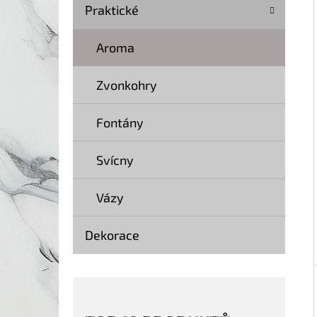
Í
Praktické
P
A
Aroma
KOČKA 20 SOCHA DŘEVO 40 CM
N
369 Kč
Zvonkohry
Původně:
499 Kč
E
L
Fontány
Svícny
Vázy
Dekorace