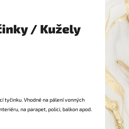
inky / Kužely
ící tyčinku. Vhodné na pálení vonných
interiéru, na parapet, polici, balkon apod.