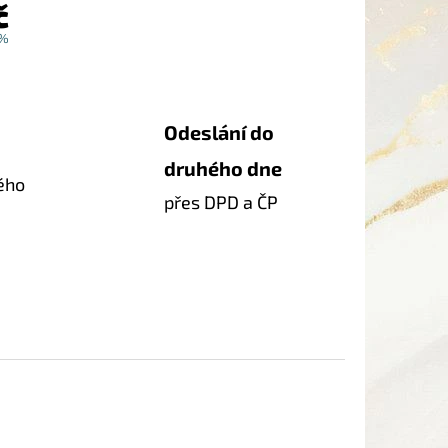
č
 %
Odeslání do
druhého dne
ého
přes DPD a ČP