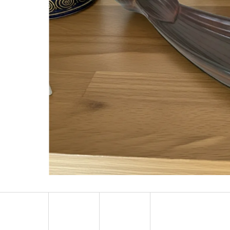
LUXUSNÍ DEKORACE PAPUA Z MUŠLÍ
LUXUSNÍ XL SOC
COWRIE SHELL / XXL 75CM
DŘEVO 1,1M
4 759 Kč
2 373 Kč
Původně:
6 799 Kč
Původně:
3 490 