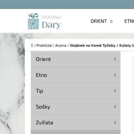
K
Přejít
O
na
Zpět
Zpět
ORIENT
ETN
Š
do
do
obsah
Í
obchodu
obchodu
C
K
Domů
/
Praktické
/
Aroma
/
Stojánek na Vonné Tyčinky / Kužely 
P
K
Přeskočit
Orient
A
O
kategorie
T
S
Etno
E
T
G
Tip
O
R
R
A
Sošky
I
N
E
Zvířata
N