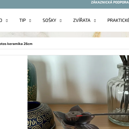
ZÁKAZNICKÁ PODPORA
O
TIP
SOŠKY
ZVÍŘATA
PRAKTICK
O POTŘEBUJETE NAJÍT?
lotos keramika 26cm
HLEDAT
DOPORUČUJEME