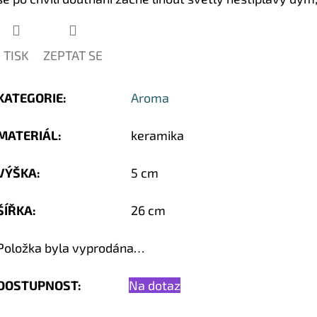
TISK
ZEPTAT SE
KATEGORIE
:
Aroma
MATERIÁL
:
keramika
VÝŠKA
:
5 cm
ŠÍŘKA
:
26 cm
Položka byla vyprodána…
DOSTUPNOST:
Na dotaz