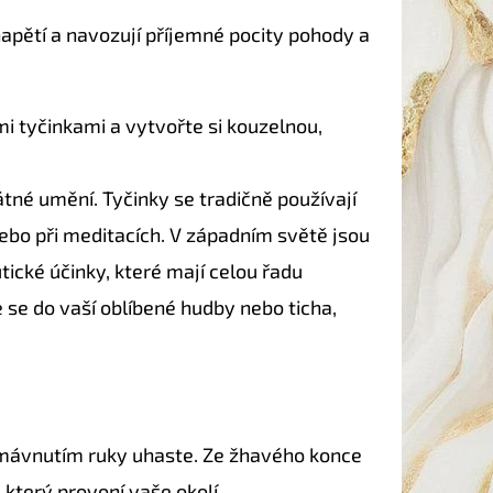
napětí a navozují příjemné pocity pohody a
 tyčinkami a vytvořte si kouzelnou,
tné umění. Tyčinky se tradičně používají
ebo při meditacích. V západním světě jsou
cké účinky, které mají celou řadu
 se do vaší oblíbené hudby nebo ticha,
e mávnutím ruky uhaste. Ze žhavého konce
 který provoní vaše okolí.