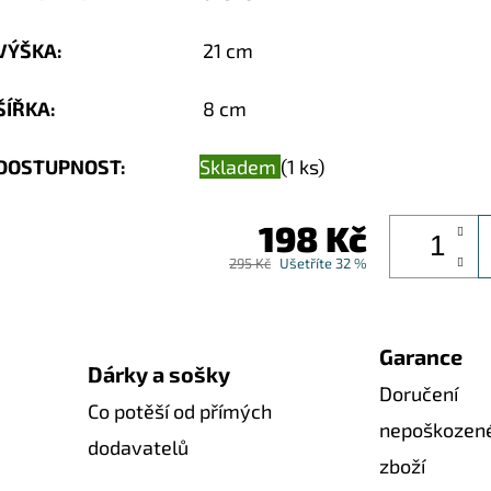
VÝŠKA
:
21 cm
ŠÍŘKA
:
8 cm
DOSTUPNOST:
Skladem
(1 ks)
198 Kč
295 Kč
Ušetříte 32 %
Garance
Dárky a sošky
Doručení
Co potěší od přímých
nepoškozen
dodavatelů
zboží