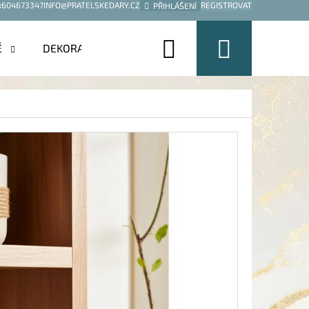
:
604673347
INFO@PRATELSKEDARY.CZ
REGISTROVAT
PŘIHLÁŠENÍ
Hledat
Nákup
É
DEKORACE
košík