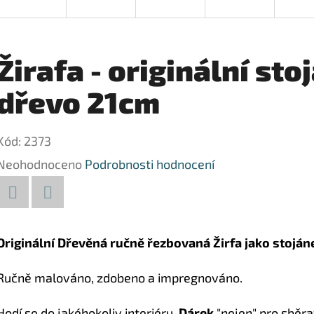
Žirafa - originální sto
dřevo 21cm
Kód:
2373
Průměrné
Neohodnoceno
Podrobnosti hodnocení
hodnocení
produktu
Facebook
Twitter
je
Originální Dřevěná ručně řezbovaná Žirfa jako stojánek
0,0
Ručně malováno, zdobeno a impregnováno.
z
5
Hodí se do jakéhokoliv interiéru.
Dárek
"nejen" pro sběrat