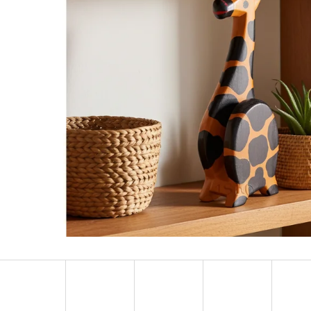
LUXUSNÍ DEKORACE PAPUA Z MUŠLÍ
LUXUSNÍ XL SOC
COWRIE SHELL / XXL 75CM
DŘEVO 1,1M
4 759 Kč
2 373 Kč
Původně:
6 799 Kč
Původně:
3 490 