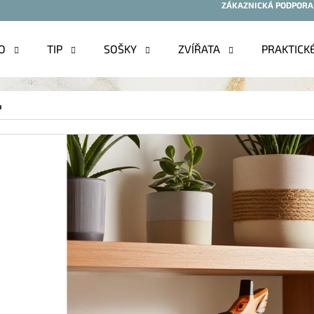
ZÁKAZNICKÁ PODPORA
O
TIP
SOŠKY
ZVÍŘATA
PRAKTICK
O POTŘEBUJETE NAJÍT?
m
HLEDAT
DOPORUČUJEME