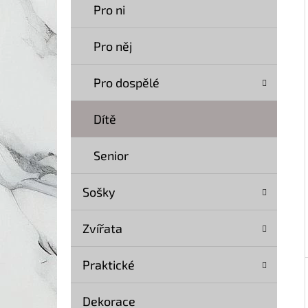
Í
Pro ni
P
A
Pro něj
KOČKA 20 SOCHA DŘEVO 40 CM
N
369 Kč
Pro dospělé
Původně:
499 Kč
E
L
Dítě
Senior
Sošky
Zvířata
Praktické
Dekorace