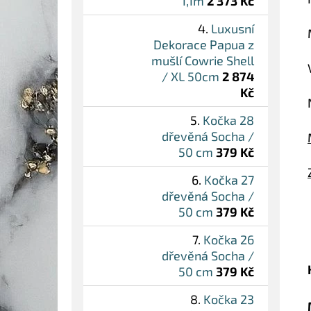
1,1m
2 373 Kč
Luxusní
Dekorace Papua z
mušlí Cowrie Shell
/ XL 50cm
2 874
Kč
Kočka 28
dřevěná Socha /
50 cm
379 Kč
Kočka 27
dřevěná Socha /
50 cm
379 Kč
Kočka 26
dřevěná Socha /
50 cm
379 Kč
Kočka 23