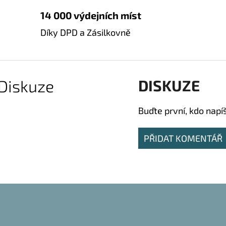
14 000 výdejních míst
Díky DPD a Zásilkovně
Diskuze
DISKUZE
Buďte první, kdo napí
PŘIDAT KOMENTÁŘ