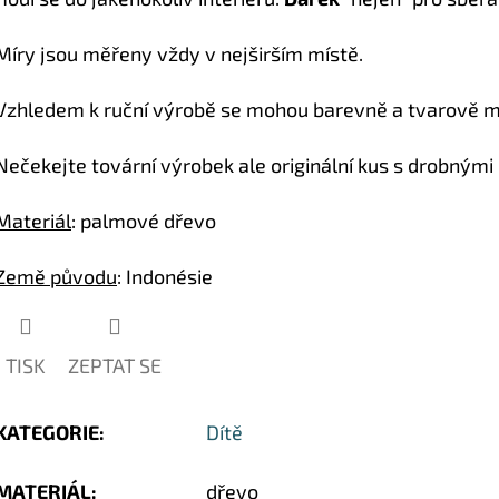
hvězdiček.
Míry jsou měřeny vždy v nejširším místě.
Vzhledem k ruční výrobě se mohou barevně a tvarově mír
Nečekejte tovární výrobek ale originální kus s drobnými
Materiál
: palmové dřevo
Země původu
: Indonésie
TISK
ZEPTAT SE
KATEGORIE
:
Dítě
MATERIÁL
:
dřevo