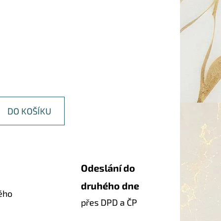
DO KOŠÍKU
Odeslání do
druhého dne
ého
přes DPD a ČP