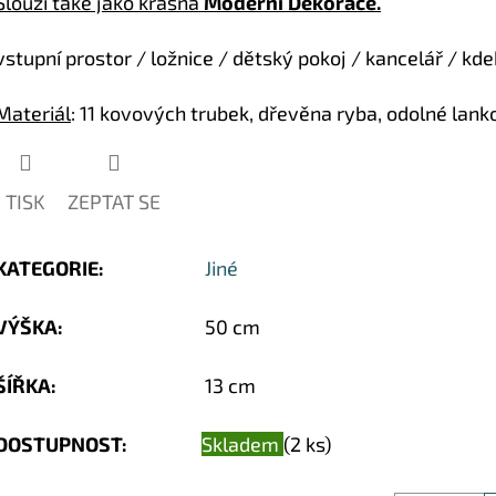
Slouží také jako krásná
Moderní Dekorace.
vstupní prostor / ložnice / dětský pokoj / kancelář / kde
Materiál
: 11 kovových trubek, dřevěna ryba, odolné lank
TISK
ZEPTAT SE
KATEGORIE
:
Jiné
VÝŠKA
:
50 cm
ŠÍŘKA
:
13 cm
DOSTUPNOST:
Skladem
(2 ks)