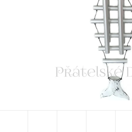
LUXUSNÍ DEKORACE PAPUA Z MUŠLÍ
LUXUSNÍ XL SOC
COWRIE SHELL / XXL 75CM
DŘEVO 1,1M
4 759 Kč
2 373 Kč
Původně:
6 799 Kč
Původně:
3 490 