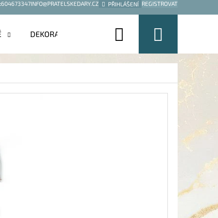
:
604673347
INFO@PRATELSKEDARY.CZ
REGISTROVAT
PŘIHLÁŠENÍ
Hledat
Nákup
É
DEKORACE
košík