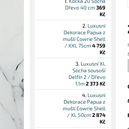
Kočka 20 Socha
Dřevo 40 cm
369
Kč
Luxusní
Dekorace Papua z
mušlí Cowrie Shell
/ XXL 75cm
4 759
Kč
Luxusní XL
Socha sousoší
Delfín 2 / Dřevo
1,1m
2 373 Kč
Luxusní
Dekorace Papua z
mušlí Cowrie Shell
/ XL 50cm
2 874
Kč