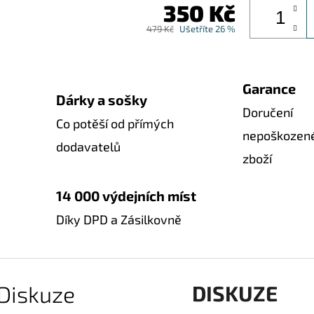
350 Kč
479 Kč
Ušetříte 26 %
Garance
Dárky a sošky
Doručení
Co potěší od přímých
nepoškozen
dodavatelů
zboží
14 000 výdejních míst
Díky DPD a Zásilkovně
Diskuze
DISKUZE