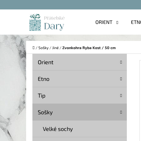
K
Přejít
O
na
Zpět
Zpět
ORIENT
ETN
Š
do
do
obsah
Í
obchodu
obchodu
C
K
Domů
/
Sošky
/
Jiné
/
Zvonkohra Ryba Kost / 50 cm
P
K
Přeskočit
Orient
A
O
kategorie
T
S
Etno
E
T
G
Tip
O
R
R
A
Sošky
I
N
E
Velké sochy
N