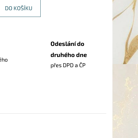
DO KOŠÍKU
Odeslání do
druhého dne
ého
přes DPD a ČP