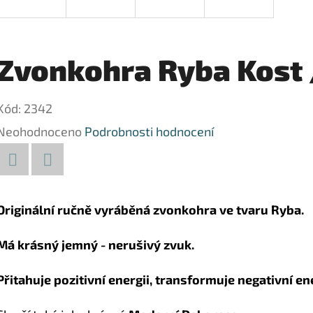
Zvonkohra Ryba Kost 
Kód:
2342
Průměrné
Neohodnoceno
Podrobnosti hodnocení
hodnocení
produktu
Facebook
Twitter
je
Originální ručně vyráběná zvonkohra ve tvaru Ryba.
0,0
Má krásný jemný - nerušivý zvuk.
z
5
Přitahuje pozitivní energii, transformuje negativní ene
hvězdiček.