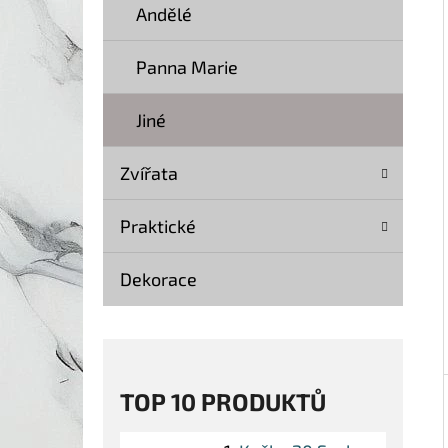
Í
Andělé
P
A
Panna Marie
KOČKA 20 SOCHA DŘEVO 40 CM
N
369 Kč
Jiné
Původně:
499 Kč
E
L
Zvířata
Praktické
Dekorace
TOP 10 PRODUKTŮ