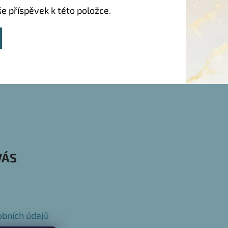
še příspěvek k této položce.
VÁS
bních údajů