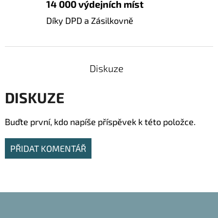
14 000 výdejních míst
Díky DPD a Zásilkovně
Diskuze
DISKUZE
Buďte první, kdo napíše příspěvek k této položce.
PŘIDAT KOMENTÁŘ
Z
Á