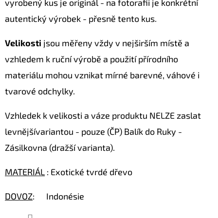
vyrobený kus je originál - na fotorafii je konkrétní
Z
MUŠLÍ
autentický výrobek - přesně tento kus.
COWRIE
SHELL
/
Velikosti
jsou měřeny vždy v nejširším místě a
XXL
75CM
vzhledem k ruční výrobě a použití přírodního
4
materiálu mohou vznikat mírné barevné, váhové i
759
Kč
tvarové odchylky.
Původně:
6
799
Vzhledek k velikosti a váze produktu NELZE zaslat
Kč
levnějšívariantou - pouze (ČP) Balík do Ruky -
Zásilkovna (dražší varianta).
MATERIÁL
: Exotické tvrdé dřevo
DOVOZ
: Indonésie