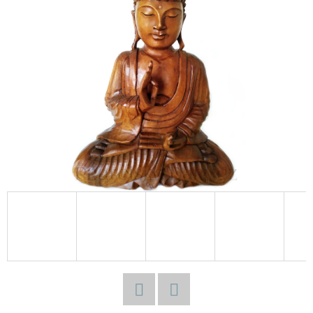
E
T
E
N
A
J
Í
T
?
HLEDAT