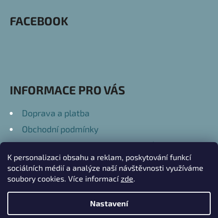
P
FACEBOOK
A
T
Í
INFORMACE PRO VÁS
Doprava a platba
Obchodní podmínky
Podmínky ochrany osobních údajů
K personalizaci obsahu a reklam, poskytování funkcí
Kontakty
sociálních médií a analýze naší návštěvnosti využíváme
soubory cookies. Více informací
zde
.
Nastavení
Vytvořil Shoptet