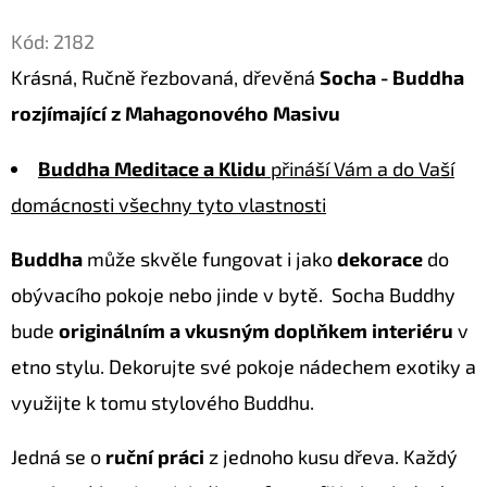
Facebook
Twitter
Kód:
2182
D
O
Krásná, Ručně řezbovaná, dřevěná
Socha - Buddha
P
rozjímající z Mahagonového Masivu
O
R
Buddha Meditace a Klidu
přináší Vám a do Vaší
U
domácnosti všechny tyto vlastnosti
Č
U
Buddha
může skvěle fungovat i jako
dekorace
do
J
obývacího pokoje nebo jinde v bytě. Socha Buddhy
E
M
bude
originálním a vkusným doplňkem interiéru
v
E
etno stylu. Dekorujte své pokoje nádechem exotiky a
využijte k tomu stylového Buddhu.
LUXUSNÍ
Jedná se o
ruční práci
z jednoho kusu dřeva. Každý
DEKORACE
PAPUA