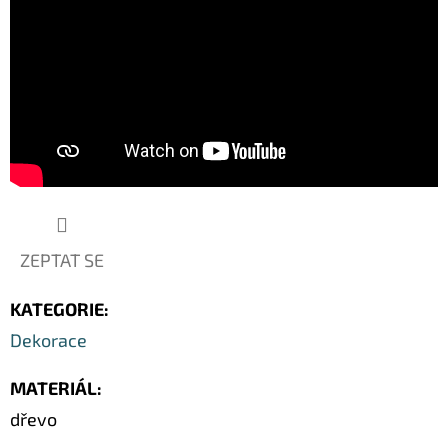
SOCHA
/
50
CM
379
Kč
Původně:
549
Kč
ZEPTAT SE
KATEGORIE
:
Dekorace
MATERIÁL
:
dřevo