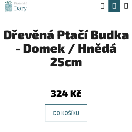
K
Hledat
Nák
Přejít
O
na
Zpět
Zpět
koší
Š
obsah
Dřevěná Ptačí Budka
Í
C
K
- Domek / Hnědá
O
P
25cm
O
T
Ř
324 Kč
E
B
DO KOŠÍKU
U
J