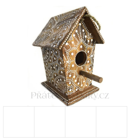
E
T
E
N
A
J
Í
T
?
HLEDAT