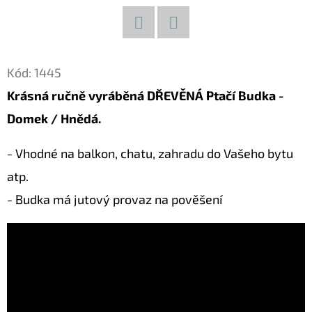
D
O
Facebook
Twitter
P
Kód:
1445
O
Krásná ručně vyráběná DŘEVĚNÁ Ptačí Budka -
R
Domek / Hnědá.
U
Č
- Vhodné na balkon, chatu, zahradu do Vašeho bytu
U
J
atp.
E
- Budka má jutový provaz na pověšení
M
E
KOČKA
27
DŘEVĚNÁ