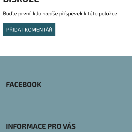
Buďte první, kdo napíše příspěvek k této položce.
PŘIDAT KOMENTÁŘ
Z
Á
P
FACEBOOK
A
T
Í
INFORMACE PRO VÁS