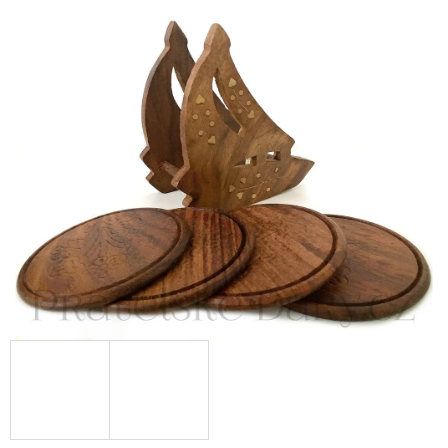
E
T
E
N
A
J
Í
T
?
HLEDAT