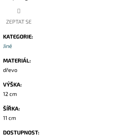
SOCHA
/
50
CM
ZEPTAT SE
379
Kč
KATEGORIE
:
Původně:
549
Jiné
Kč
MATERIÁL
:
dřevo
VÝŠKA
:
12 cm
ŠÍŘKA
:
11 cm
DOSTUPNOST: