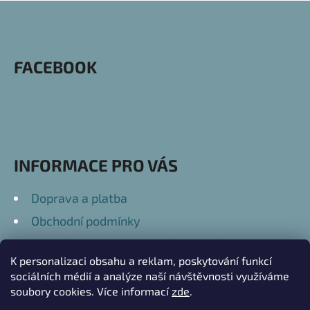
Z
Á
P
FACEBOOK
A
T
Í
INFORMACE PRO VÁS
Doprava a platba
Obchodní podmínky
Podmínky ochrany osobních údajů
K personalizaci obsahu a reklam, poskytování funkcí
Kontakty
sociálních médií a analýze naší návštěvnosti využíváme
soubory cookies. Více informací
zde
.