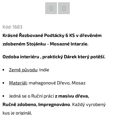
D
O
Facebook
Twitter
P
Kód:
1683
O
Krásné Řezbované Podtácky 6 KS v dřevěném
R
zdobeném Stojánku - Mosazné Intarzie.
U
Č
Ozdoba interiéru , praktický Dárek který potěší.
U
J
Země původu
: Indie
E
M
Materiál
: mahagonové Dřevo, Mosaz
E
Jedná se o Ruční práci
z masivu dřeva,
Ručně zdobeno, Impregnováno
. Každý vyrobený
KOČKA
28
kus je originál.
DŘEVĚNÁ