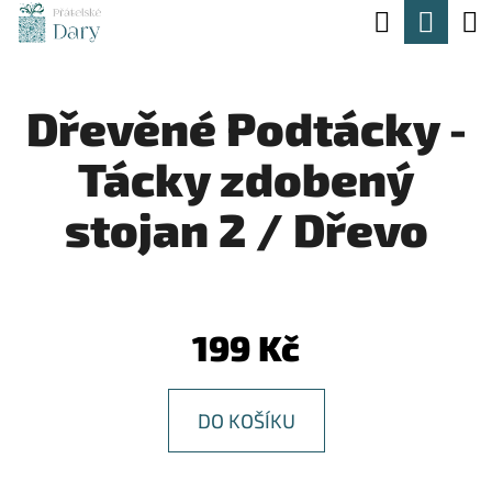
K
Hledat
Nák
Přejít
O
na
Zpět
Zpět
koší
Š
obsah
Dřevěné Podtácky -
Í
C
K
Tácky zdobený
O
P
stojan 2 / Dřevo
O
T
Ř
199 Kč
E
B
DO KOŠÍKU
U
J