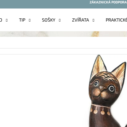
ZÁKAZNICKÁ PODPORA
O
TIP
SOŠKY
ZVÍŘATA
PRAKTICK
O POTŘEBUJETE NAJÍT?
HLEDAT
DOPORUČUJEME