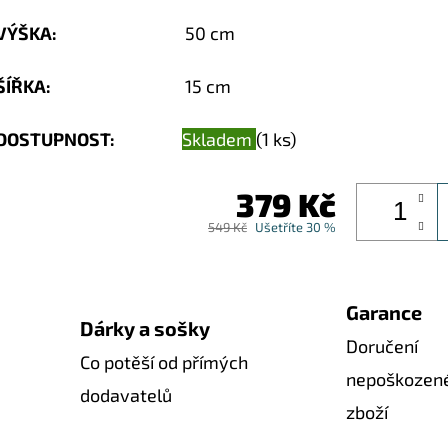
VÝŠKA
:
50 cm
ŠÍŘKA
:
15 cm
DOSTUPNOST:
Skladem
(1 ks)
379 Kč
549 Kč
Ušetříte 30 %
Garance
Dárky a sošky
Doručení
Co potěší od přímých
nepoškozen
dodavatelů
zboží