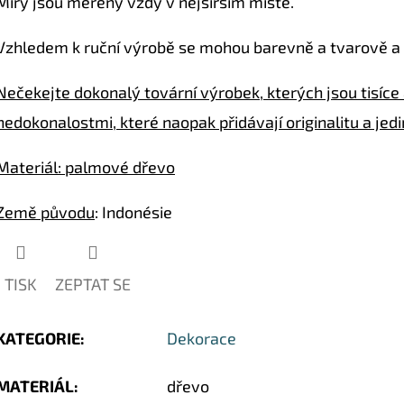
Míry jsou měřeny vždy v nejširším místě.
Vzhledem k ruční výrobě se mohou barevně a tvarově a 
Nečekejte dokonalý tovární výrobek, kterých jsou tisíce 
nedokonalostmi, které naopak přidávají originalitu a jed
Materiál: palmové dřevo
Země původu
: Indonésie
TISK
ZEPTAT SE
KATEGORIE
:
Dekorace
MATERIÁL
:
dřevo