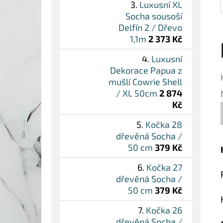
Luxusní XL
Socha sousoší
Delfín 2 / Dřevo
1,1m
2 373 Kč
Luxusní
Dekorace Papua z
mušlí Cowrie Shell
/ XL 50cm
2 874
Kč
Kočka 28
dřevěná Socha /
50 cm
379 Kč
Kočka 27
dřevěná Socha /
50 cm
379 Kč
Kočka 26
dřevěná Socha /