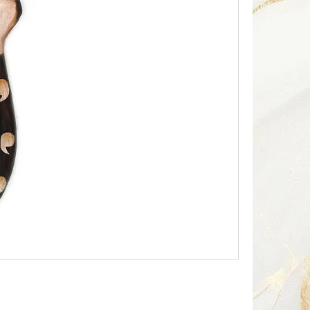
Následující
HA SOUSOŠÍ DELFÍN 2 /
Kč