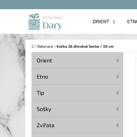
K
Přejít
O
na
Zpět
Zpět
ORIENT
ETN
Š
do
do
obsah
Í
obchodu
obchodu
C
K
Domů
/
Dekorace
/
Kočka 26 dřevěná Socha / 50 cm
P
K
Přeskočit
Orient
A
O
kategorie
T
S
Etno
E
T
G
Tip
O
R
R
A
Sošky
I
N
E
Zvířata
N