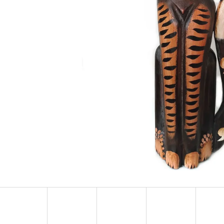
LUXUSNÍ DEKORACE PAPUA Z MUŠLÍ
LUXUSNÍ XL SOC
COWRIE SHELL / XXL 75CM
DŘEVO 1,1M
4 759 Kč
2 373 Kč
Původně:
6 799 Kč
Původně:
3 490 