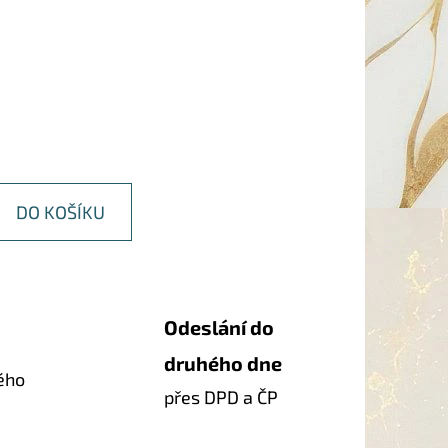
DO KOŠÍKU
Odeslání do
druhého dne
ého
přes DPD a ČP