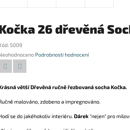
Kočka 26 dřevěná Soc
Kód:
5009
Průměrné
Neohodnoceno
Podrobnosti hodnocení
hodnocení
produktu
Facebook
Twitter
je
Krásná větší Dřevěná ručně řezbovaná socha Kočka.
0,0
Ručně malováno, zdobeno a impregnováno.
z
5
Hodí se do jakéhokoliv interiéru.
Dárek
"nejen" pro milov
hvězdiček.