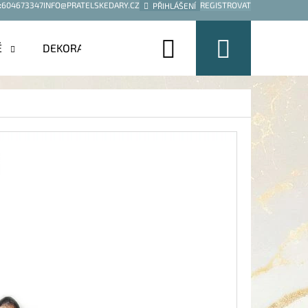
:
604673347
INFO@PRATELSKEDARY.CZ
REGISTROVAT
PŘIHLÁŠENÍ
Hledat
Nákup
É
DEKORACE
košík