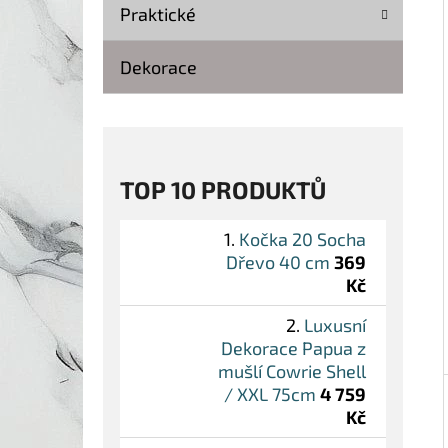
Í
Praktické
P
A
Dekorace
KOČKA 20 SOCHA DŘEVO 40 CM
N
369 Kč
Původně:
499 Kč
E
L
TOP 10 PRODUKTŮ
Kočka 20 Socha
Dřevo 40 cm
369
Kč
Luxusní
Dekorace Papua z
mušlí Cowrie Shell
/ XXL 75cm
4 759
Kč