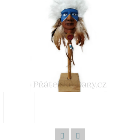
E
T
E
N
A
J
Í
T
?
HLEDAT