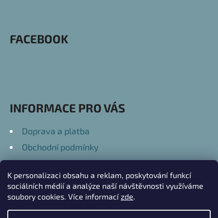
Á
P
FACEBOOK
A
T
Í
INFORMACE PRO VÁS
Doprava a platba
Obchodní podmínky
Podmínky ochrany osobních údajů
K personalizaci obsahu a reklam, poskytování funkcí
Kontakty
sociálních médií a analýze naší návštěvnosti využíváme
soubory cookies. Více informací
zde
.