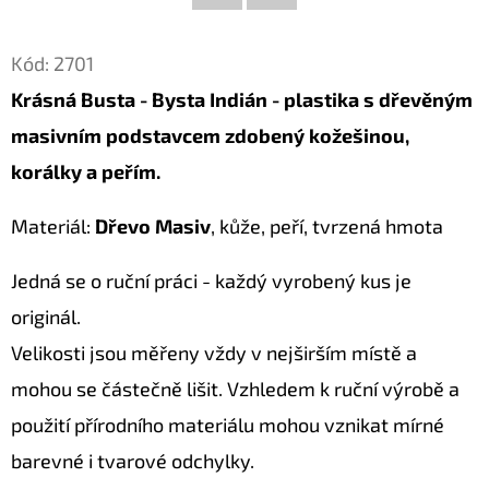
Facebook
Twitter
D
Kód:
2701
O
Krásná Busta - Bysta Indián - plastika s dřevěným
P
O
masivním podstavcem zdobený kožešinou,
R
korálky a peřím.
U
Č
Materiál:
Dřevo Masiv
, kůže, peří, tvrzená hmota
U
J
Jedná se o ruční práci - každý vyrobený kus je
E
originál.
M
Velikosti jsou měřeny vždy v nejširším místě a
E
mohou se částečně lišit. Vzhledem k ruční výrobě a
použití přírodního materiálu mohou vznikat mírné
KOČKA
barevné i tvarové odchylky.
28
DŘEVĚNÁ