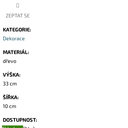
SOCHA
/
50
ZEPTAT SE
CM
379
KATEGORIE
:
Kč
Původně:
Dekorace
549
Kč
MATERIÁL
:
dřevo
VÝŠKA
:
33 cm
ŠÍŘKA
:
10 cm
DOSTUPNOST: