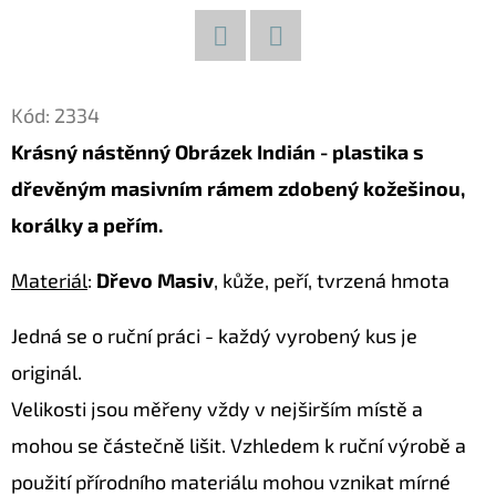
D
O
Facebook
Twitter
P
Kód:
2334
O
Krásný nástěnný Obrázek Indián - plastika s
R
dřevěným masivním rámem zdobený kožešinou,
U
Č
korálky a peřím.
U
J
Materiál
:
Dřevo Masiv
, kůže, peří, tvrzená hmota
E
Jedná se o ruční práci - každý vyrobený kus je
M
E
originál.
Velikosti jsou měřeny vždy v nejširším místě a
mohou se částečně lišit. Vzhledem k ruční výrobě a
LUXUSNÍ
XL
použití přírodního materiálu mohou vznikat mírné
SOCHA