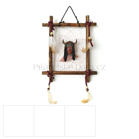
E
T
E
N
A
J
Í
T
?
HLEDAT