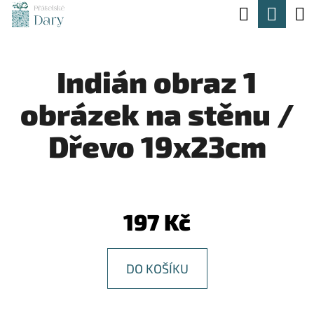
K
Hledat
Nák
Přejít
O
na
Zpět
Zpět
koší
Š
obsah
Indián obraz 1
Í
C
K
obrázek na stěnu /
O
P
Dřevo 19x23cm
O
T
Ř
197 Kč
E
B
DO KOŠÍKU
U
J