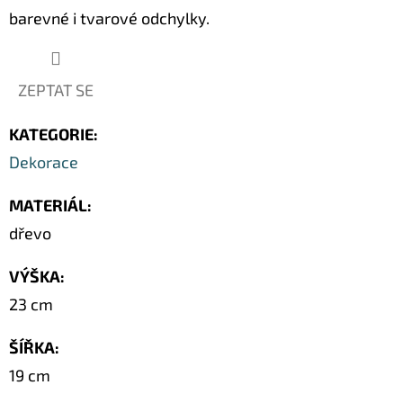
SOUSOŠÍ
barevné i tvarové odchylky.
DELFÍN
2
/
DŘEVO
1,1M
ZEPTAT SE
2
373
KATEGORIE
:
Kč
Dekorace
Původně:
3
490
MATERIÁL
:
Kč
dřevo
VÝŠKA
:
23 cm
ŠÍŘKA
:
19 cm