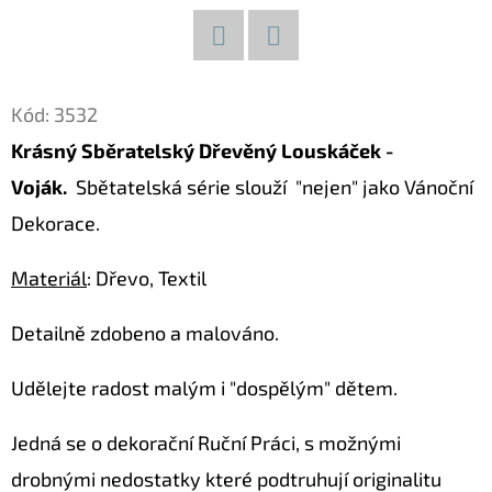
D
O
Facebook
Twitter
P
Kód:
3532
O
Krásný Sběratelský Dřevěný Louskáček -
R
Voják.
Sbětatelská série slouží "nejen" jako Vánoční
U
Č
Dekorace.
U
J
Materiál
: Dřevo, Textil
E
Detailně zdobeno a malováno.
M
E
Udělejte radost malým i "dospělým" dětem.
Jedná se o dekorační Ruční Práci, s možnými
KOČKA
28
drobnými nedostatky které podtruhují originalitu
DŘEVĚNÁ