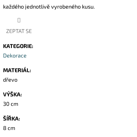
SOCHA
každého jednotlivě vyrobeného kusu.
/
50
CM
379
ZEPTAT SE
Kč
Původně:
549
KATEGORIE
:
Kč
Dekorace
MATERIÁL
:
dřevo
VÝŠKA
:
30 cm
ŠÍŘKA
:
8 cm