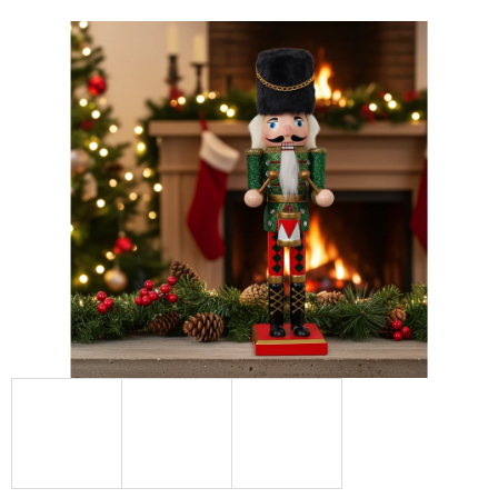
E
T
E
N
A
J
Í
T
?
HLEDAT