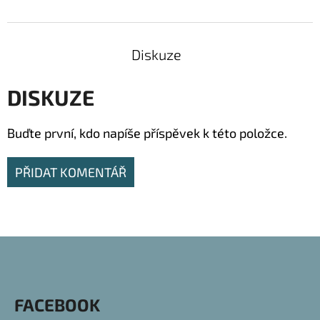
Diskuze
DISKUZE
Buďte první, kdo napíše příspěvek k této položce.
PŘIDAT KOMENTÁŘ
Z
Á
P
FACEBOOK
A