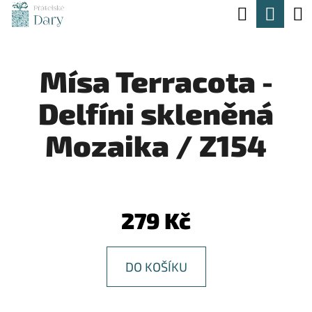
K
Hledat
Nák
Přejít
O
na
Zpět
Zpět
koší
Š
obsah
Mísa Terracota -
Í
C
K
Delfíni skleněná
O
P
Mozaika / Z154
O
T
Ř
279 Kč
E
B
DO KOŠÍKU
U
J