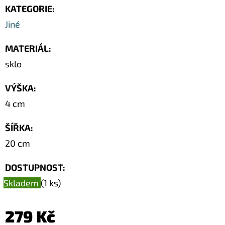
SOUSOŠÍ
KATEGORIE
:
DELFÍN
2
Jiné
/
DŘEVO
1,1M
MATERIÁL
:
sklo
2
373
Kč
VÝŠKA
:
Původně:
3
4 cm
490
Kč
ŠÍŘKA
:
20 cm
DOSTUPNOST:
Skladem
(1 ks)
279 Kč