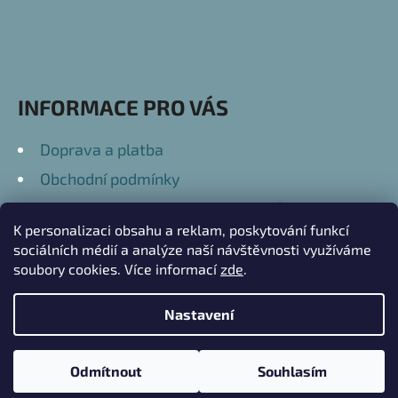
T
Í
INFORMACE PRO VÁS
Doprava a platba
Obchodní podmínky
Podmínky ochrany osobních údajů
K personalizaci obsahu a reklam, poskytování funkcí
Kontakty
sociálních médií a analýze naší návštěvnosti využíváme
soubory cookies. Více informací
zde
.
Nastavení
Vytvořil Shoptet
Copyright 2026
Přátelské Dary
. Všechna práva
V průběhu letních prázdnin červenec až srpen 2026 se může doba
Odmítnout
Souhlasím
vyhrazena.
Upravit nastavení cookies
zasílání balíků prodloužit. Děkujeme za pochopení.