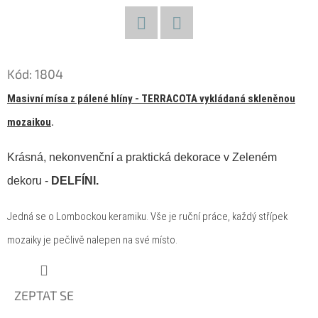
D
O
Facebook
Twitter
P
Kód:
1804
O
Masivní mísa z pálené hlíny - TERRACOTA vykládaná skleněnou
R
U
mozaikou
.
Č
Krásná, nekonvenční a praktická dekorace v Zeleném
U
J
dekoru -
DELFÍNI.
E
M
Jedná se o Lombockou keramiku
. Vše je ruční práce, každý střípek
E
mozaiky je pečlivě nalepen na své místo.
LUXUSNÍ
ZEPTAT SE
XL
SOCHA