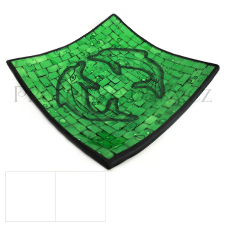
E
T
E
N
A
J
Í
T
?
HLEDAT