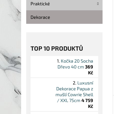
Í
Praktické
P
A
Dekorace
KOČKA 20 SOCHA DŘEVO 40 CM
N
369 Kč
Původně:
499 Kč
E
L
TOP 10 PRODUKTŮ
Kočka 20 Socha
Dřevo 40 cm
369
Kč
Luxusní
Dekorace Papua z
mušlí Cowrie Shell
/ XXL 75cm
4 759
Kč