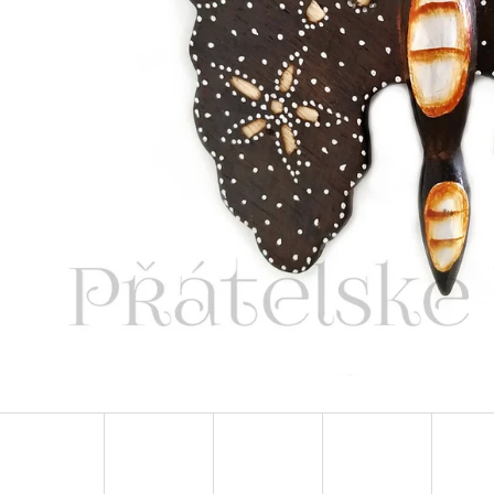
LUXUSNÍ DEKORACE PAPUA Z MUŠLÍ
LUXUSNÍ XL SOC
COWRIE SHELL / XXL 75CM
DŘEVO 1,1M
4 759 Kč
2 373 Kč
Původně:
6 799 Kč
Původně:
3 490 