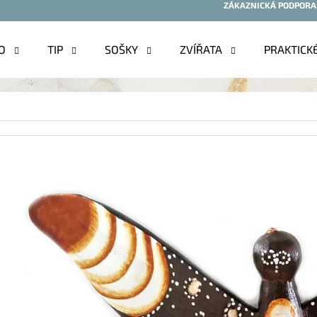
ZÁKAZNICKÁ PODPORA
O
TIP
SOŠKY
ZVÍŘATA
PRAKTICK
O POTŘEBUJETE NAJÍT?
HLEDAT
DOPORUČUJEME