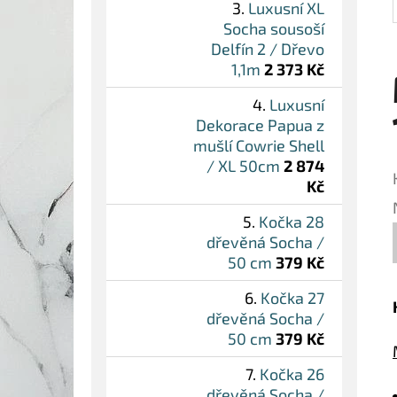
Luxusní XL
Socha sousoší
Delfín 2 / Dřevo
1,1m
2 373 Kč
Luxusní
Dekorace Papua z
mušlí Cowrie Shell
/ XL 50cm
2 874
Kč
Kočka 28
dřevěná Socha /
50 cm
379 Kč
Kočka 27
dřevěná Socha /
50 cm
379 Kč
Kočka 26
dřevěná Socha /