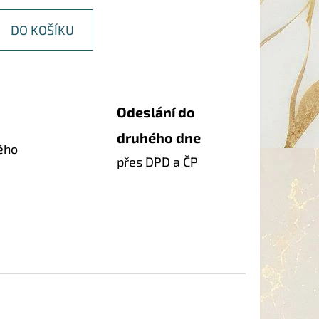
DO KOŠÍKU
Odeslání do
druhého dne
ého
přes DPD a ČP