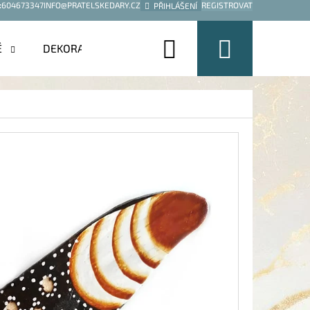
:
604673347
INFO@PRATELSKEDARY.CZ
REGISTROVAT
PŘIHLÁŠENÍ
Hledat
Nákup
É
DEKORACE
košík