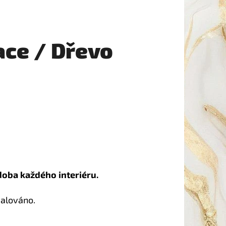
ace / Dřevo
doba každého interiéru.
malováno.
.