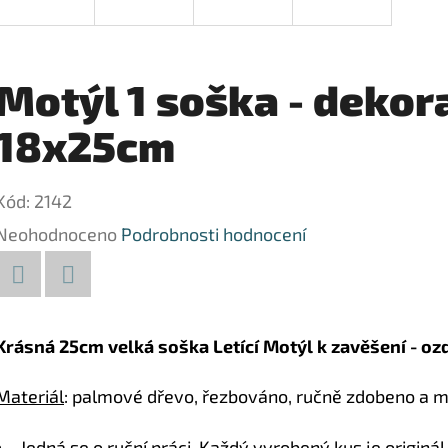
Motýl 1 soška - dekor
18x25cm
Kód:
2142
Průměrné
Neohodnoceno
Podrobnosti hodnocení
hodnocení
produktu
Facebook
Twitter
je
Krásná 25cm velká soška Letící Motýl k zavěšení - oz
0,0
Materiál
: palmové dřevo, řezbováno, ručně zdobeno a 
z
5
Jedná se o ruční práci. Každý vyrobený kus je originál