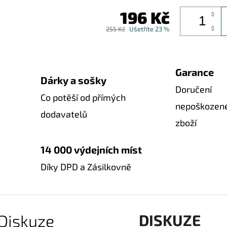
196 Kč
255 Kč
Ušetříte 23 %
Garance
Dárky a sošky
Doručení
Co potěší od přímých
nepoškozen
dodavatelů
zboží
14 000 výdejních míst
Díky DPD a Zásilkovně
Diskuze
DISKUZE