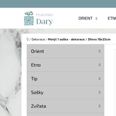
K
Přejít
O
na
Zpět
Zpět
ORIENT
ETN
Š
do
do
obsah
Í
obchodu
obchodu
C
K
Domů
/
Dekorace
/
Motýl 1 soška - dekorace / Dřevo 18x25cm
P
K
Přeskočit
Orient
A
O
kategorie
T
S
Etno
E
T
G
Tip
O
R
R
A
Sošky
I
N
E
Zvířata
N