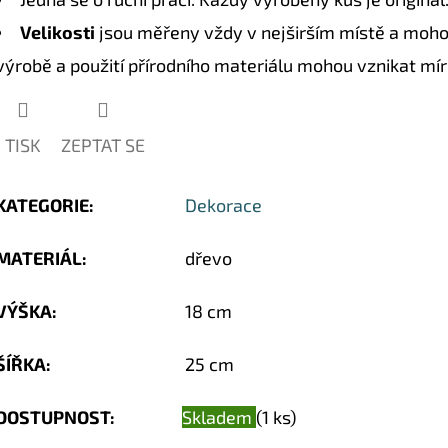
hvězdiček.
Velikosti
jsou měřeny vždy v nejširším místě a mohou
výrobě a použití přírodního materiálu mohou vznikat mír
TISK
ZEPTAT SE
KATEGORIE
:
Dekorace
MATERIÁL
:
dřevo
VÝŠKA
:
18 cm
ŠÍŘKA
:
25 cm
DOSTUPNOST:
Skladem
(1 ks)