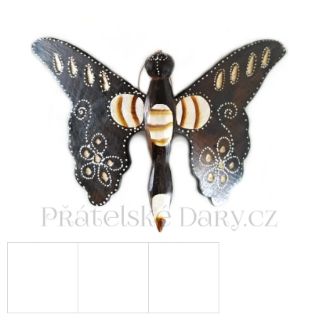
E
T
E
N
A
J
Í
T
?
HLEDAT