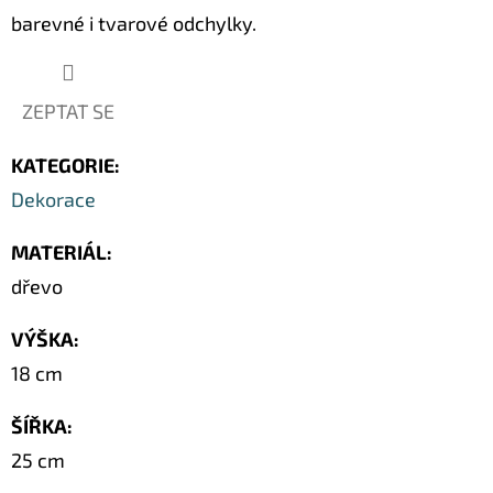
SOCHA
barevné i tvarové odchylky.
/
31
CM
275
ZEPTAT SE
Kč
Původně:
459
KATEGORIE
:
Kč
Dekorace
MATERIÁL
:
dřevo
VÝŠKA
:
18 cm
ŠÍŘKA
:
25 cm