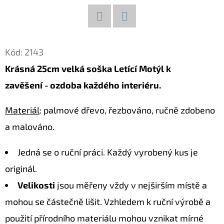
D
O
Facebook
Twitter
P
Kód:
2143
O
Krásná 25cm velká soška Letící Motýl k
R
zavěšení - ozdoba každého interiéru.
U
Č
Materiál
: palmové dřevo, řezbováno, ručně zdobeno
U
J
a malováno.
E
M
Jedná se o ruční práci. Každý vyrobený kus je
E
originál.
Velikosti
jsou měřeny vždy v nejširším místě a
mohou se částečně lišit. Vzhledem k ruční výrobě a
KOČKA
23
použití přírodního materiálu mohou vznikat mírné
DŘEVĚNÁ