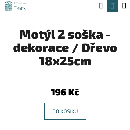
K
Hledat
Nák
Přejít
O
na
Zpět
Zpět
koší
Š
obsah
Motýl 2 soška -
Í
C
K
dekorace / Dřevo
O
P
18x25cm
O
T
Ř
196 Kč
E
B
DO KOŠÍKU
U
J