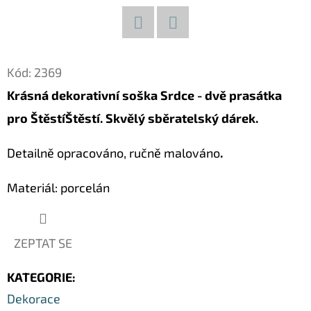
D
O
Facebook
Twitter
P
Kód:
2369
O
Krásná dekorativní soška Srdce - dvě prasátka
R
pro ŠtěstíŠtěstí. Skvělý sběratelský dárek.
U
Č
Detailně opracováno, ručně malováno
.
U
J
Materiál: porcelán
E
M
E
ZEPTAT SE
KATEGORIE
:
KOČKA
26
Dekorace
DŘEVĚNÁ