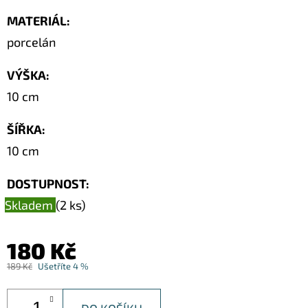
SOCHA
/
MATERIÁL
:
50
porcelán
CM
379
VÝŠKA
:
Kč
Původně:
10 cm
549
Kč
ŠÍŘKA
:
10 cm
DOSTUPNOST:
Skladem
(2 ks)
180 Kč
189 Kč
Ušetříte 4 %