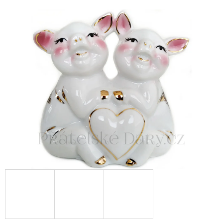
E
T
E
N
A
J
Í
T
?
HLEDAT