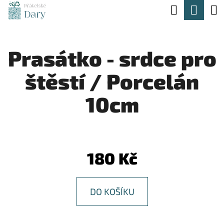
K
Hledat
Nák
Přejít
O
na
Zpět
Zpět
koší
Š
obsah
Prasátko - srdce pro
Í
C
K
štěstí / Porcelán
O
P
10cm
O
T
Ř
180 Kč
E
B
DO KOŠÍKU
U
J