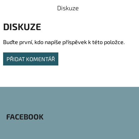
Diskuze
DISKUZE
Buďte první, kdo napíše příspěvek k této položce.
PŘIDAT KOMENTÁŘ
Z
Á
P
FACEBOOK
A
T