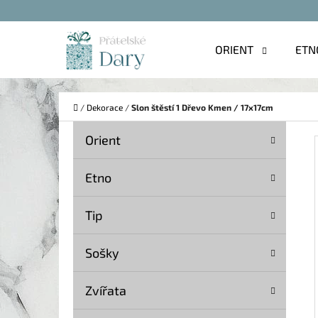
K
Přejít
O
na
Zpět
Zpět
ORIENT
ETN
Š
do
do
obsah
Í
obchodu
obchodu
C
K
Domů
/
Dekorace
/
Slon štěstí 1 Dřevo Kmen / 17x17cm
P
K
Přeskočit
Orient
A
O
kategorie
T
S
Etno
E
T
G
Tip
O
R
R
A
Sošky
I
N
E
Zvířata
N