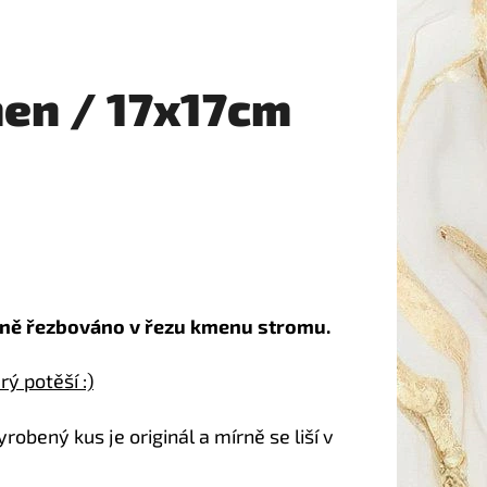
men / 17x17cm
čně řezbováno v řezu kmenu stromu.
ý potěší :)
obený kus je originál a mírně se liší v