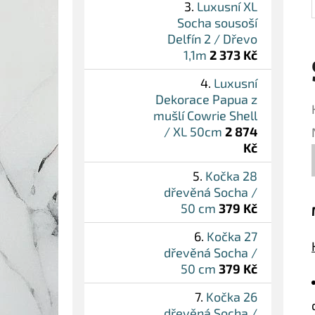
Luxusní XL
Socha sousoší
Delfín 2 / Dřevo
1,1m
2 373 Kč
Luxusní
Dekorace Papua z
mušlí Cowrie Shell
/ XL 50cm
2 874
Kč
Kočka 28
dřevěná Socha /
50 cm
379 Kč
Kočka 27
dřevěná Socha /
50 cm
379 Kč
Kočka 26
dřevěná Socha /