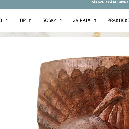
ZÁKAZNICKÁ PODPORA
O
TIP
SOŠKY
ZVÍŘATA
PRAKTICK
O POTŘEBUJETE NAJÍT?
HLEDAT
DOPORUČUJEME