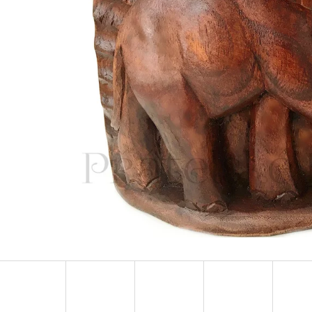
LUXUSNÍ DEKORACE PAPUA Z MUŠLÍ
LUXUSNÍ XL SOC
COWRIE SHELL / XXL 75CM
DŘEVO 1,1M
4 759 Kč
2 373 Kč
Původně:
6 799 Kč
Původně:
3 490 