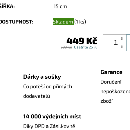
ŠÍŘKA
:
15 cm
DOSTUPNOST:
Skladem
(1 ks)
449 Kč
599 Kč
Ušetříte 25 %
Garance
Dárky a sošky
Doručení
Co potěší od přímých
nepoškozen
dodavatelů
zboží
14 000 výdejních míst
Díky DPD a Zásilkovně