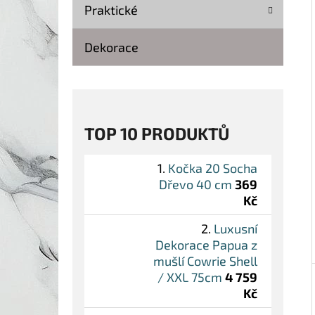
Í
Praktické
P
A
Dekorace
KOČKA 20 SOCHA DŘEVO 40 CM
N
369 Kč
Původně:
499 Kč
E
L
TOP 10 PRODUKTŮ
Kočka 20 Socha
Dřevo 40 cm
369
Kč
Luxusní
Dekorace Papua z
mušlí Cowrie Shell
/ XXL 75cm
4 759
Kč