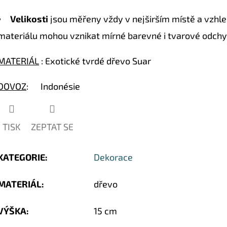
Velikosti
jsou měřeny vždy v nejširším místě a vzhled
materiálu mohou vznikat mírné barevné i tvarové odchy
MATERIÁL
: Exotické tvrdé dřevo Suar
DOVOZ
: Indonésie
TISK
ZEPTAT SE
KATEGORIE
:
Dekorace
MATERIÁL
:
dřevo
VÝŠKA
:
15 cm