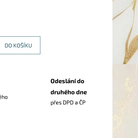
DO KOŠÍKU
Odeslání do
druhého dne
ého
přes DPD a ČP