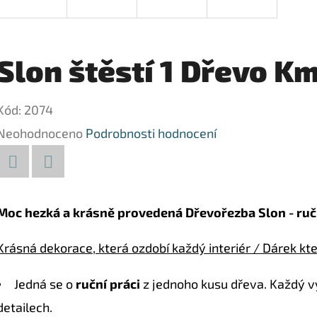
Slon štěstí 1 Dřevo K
Kód:
2074
Průměrné
Neohodnoceno
Podrobnosti hodnocení
hodnocení
produktu
Facebook
Twitter
je
Moc hezká a krásně provedená Dřevořezba Slon - ru
0,0
Krásná dekorace, která ozdobí každý interiér / Dárek kter
z
5
Jedná se o
ruční práci
z jednoho kusu dřeva. Každý vyr
hvězdiček.
detailech.