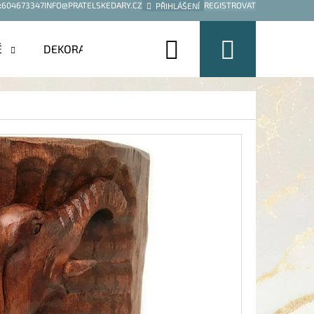
:
604673347
INFO@PRATELSKEDARY.CZ
REGISTROVAT
PŘIHLÁŠENÍ
Hledat
Nákup
É
DEKORACE
košík