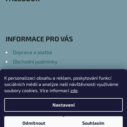
A
T
Í
INFORMACE PRO VÁS
Doprava a platba
Obchodní podmínky
Podmínky ochrany osobních údajů
K personalizaci obsahu a reklam, poskytování funkcí
Kontakty
sociálních médií a analýze naší návštěvnosti využíváme
soubory cookies. Více informací
zde
.
Nastavení
Vytvořil Shoptet
Copyright 2026
Přátelské Dary
. Všechna práva
V průběhu letních prázdnin červenec až srpen 2026 se může doba
Odmítnout
Souhlasím