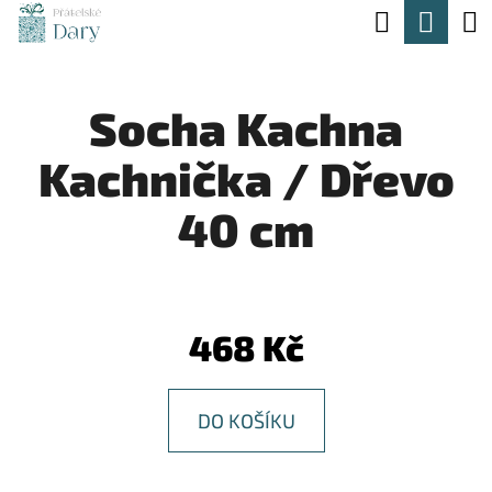
K
Hledat
Nák
Přejít
O
na
Zpět
Zpět
koší
Š
obsah
Socha Kachna
Í
C
K
Kachnička / Dřevo
O
P
40 cm
O
T
Ř
468 Kč
E
B
DO KOŠÍKU
U
J