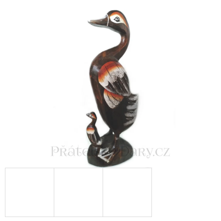
E
T
E
N
A
J
Í
T
?
HLEDAT