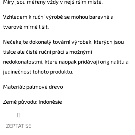
Míry jsou měřeny vždy v nejširším místě.
Z
MUŠLÍ
COWRIE
Vzhledem k ruční výrobě se mohou barevně a
SHELL
/
tvarově mírně lišit.
XL
50CM
Nečekejte dokonalý tovární výrobek, kterých jsou
2
874
tisíce ale čistě ruční práci s možnými
Kč
Původně:
nedokonalostmi, které naopak přidávají originalitu a
4
290
jedinečnost tohoto produktu.
Kč
Materiál
: palmové dřevo
Země původu
: Indonésie
ZEPTAT SE