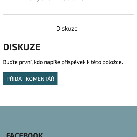
Diskuze
DISKUZE
Buďte první, kdo napíše příspěvek k této položce.
PŘIDAT KOMENTÁŘ
Z
Á
P
FACEBOOK