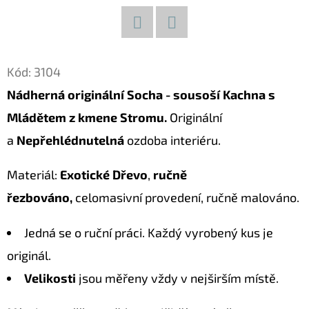
D
O
Facebook
Twitter
P
Kód:
3104
O
Nádherná originální Socha - sousoší Kachna s
R
Mládětem z kmene Stromu.
Originální
U
Č
a
Nepřehlédnutelná
ozdoba interiéru.
U
J
Materiál:
Exotické Dřevo
,
ručně
E
řezbováno,
celomasivní provedení, ručně malováno.
M
E
Jedná se o ruční práci. Každý vyrobený kus je
originál.
Velikosti
jsou měřeny vždy v nejširším místě.
LUXUSNÍ
DEKORACE
PAPUA