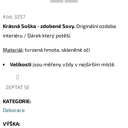
Facebook
Twitter
D
Kód:
3257
O
Krásná Soška - zdobené Sovy.
Originální ozdoba
P
O
interiéru / Dárek který potěší.
R
U
Materiál
: tvrzená hmota, skleněné oči
Č
Velikosti
jsou měřeny vždy v nejširším místě.
U
J
E
M
ZEPTAT SE
E
KATEGORIE
:
Dekorace
KOČKA
27
VÝŠKA
:
DŘEVĚNÁ