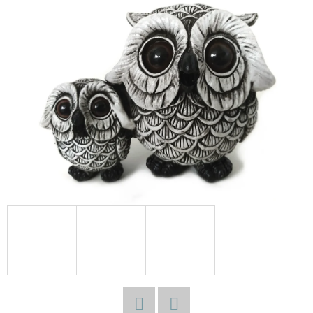
E
T
E
N
A
J
Í
T
?
HLEDAT