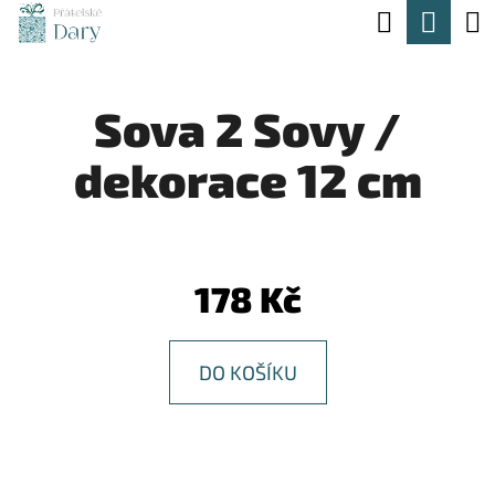
K
Hledat
Nák
Přejít
O
na
Zpět
Zpět
koší
Š
obsah
Sova 2 Sovy /
Í
C
K
dekorace 12 cm
O
P
O
T
178 Kč
Ř
E
DO KOŠÍKU
B
U
J