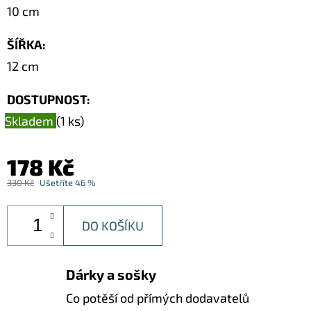
SOCHA
10 cm
/
40
CM
ŠÍŘKA
:
12 cm
369
Kč
Původně:
DOSTUPNOST:
499
Kč
Skladem
(1 ks)
178 Kč
330 Kč
Ušetříte 46 %
DO KOŠÍKU
Dárky a sošky
Co potěší od přímých dodavatelů