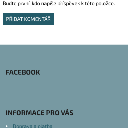
Buďte první, kdo napíše příspěvek k této položce.
PŘIDAT KOMENTÁŘ
Z
Á
P
FACEBOOK
A
T
Í
INFORMACE PRO VÁS
Doprava a platba