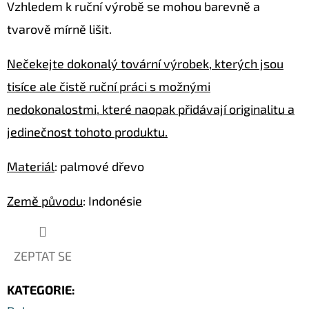
Vzhledem k ruční výrobě se mohou barevně a
SOCHA
/
tvarově mírně lišit.
50
CM
Nečekejte dokonalý tovární výrobek, kterých jsou
379
Kč
tisíce ale čistě ruční práci s možnými
Původně:
549
nedokonalostmi, které naopak přidávají originalitu a
Kč
jedinečnost tohoto produktu.
Materiál
: palmové dřevo
Země původu
: Indonésie
ZEPTAT SE
KATEGORIE
: