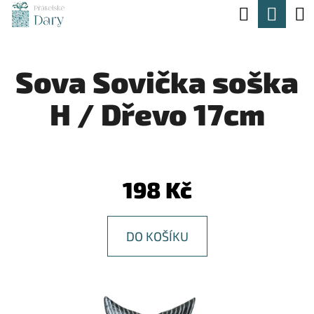
K
Hledat
Nák
Přejít
O
na
Zpět
Zpět
koší
Š
obsah
Sova Sovička soška
Í
C
K
H / Dřevo 17cm
O
P
O
T
198 Kč
Ř
E
DO KOŠÍKU
B
U
J