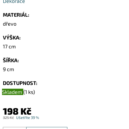
Dekorace
MATERIÁL
:
dřevo
VÝŠKA
:
17 cm
ŠÍŘKA
:
9 cm
DOSTUPNOST:
Skladem
(1 ks)
198 Kč
325 Kč
Ušetříte 39 %