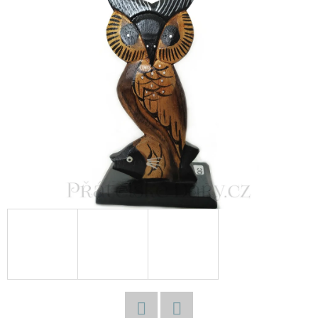
E
T
E
N
A
J
Í
T
?
HLEDAT