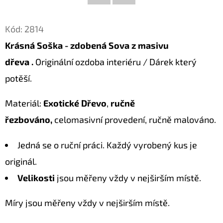
Facebook
Twitter
D
Kód:
2814
O
Krásná Soška - zdobená Sova z masivu
P
O
dřeva .
Originální ozdoba interiéru / Dárek který
R
potěší.
U
Č
Materiál:
Exotické Dřevo
,
ručně
U
řezbováno,
celomasivní provedení, ručně malováno.
J
E
Jedná se o ruční práci. Každý vyrobený kus je
M
originál.
E
Velikosti
jsou měřeny vždy v nejširším místě.
KOČKA
Míry jsou měřeny vždy v nejširším místě.
26
DŘEVĚNÁ