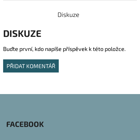
Diskuze
DISKUZE
Buďte první, kdo napíše příspěvek k této položce.
PŘIDAT KOMENTÁŘ
Z
Á
P
FACEBOOK
A
T