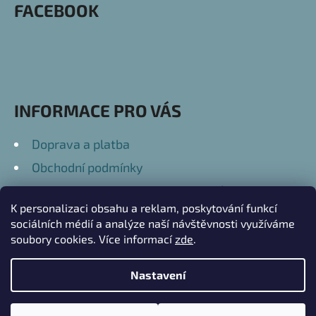
FACEBOOK
A
T
Í
INFORMACE PRO VÁS
Doprava a platba
Obchodní podmínky
Podmínky ochrany osobních údajů
K personalizaci obsahu a reklam, poskytování funkcí
Kontakty
sociálních médií a analýze naší návštěvnosti využíváme
soubory cookies. Více informací
zde
.
Nastavení
Vytvořil Shoptet
Copyright 2026
Přátelské Dary
. Všechna práva