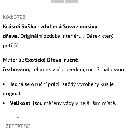
Facebook
Twitter
D
Kód:
3796
O
Krásná Soška - zdobená Sova z masivu
P
O
dřeva .
Originální ozdoba interiéru / Dárek který
R
potěší.
U
Č
Materiál
:
Exotické Dřevo
,
ručně
U
řezbováno,
celomasivní provedení, ručně malováno.
J
E
Jedná se o ruční práci. Každý vyrobený kus je
M
originál.
E
Velikosti
jsou měřeny vždy v nejširším místě.
LUXUSNÍ
DEKORACE
ZEPTAT SE
PAPUA