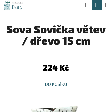
K
Hledat
Nák
Přejít
O
na
Zpět
Zpět
koší
Š
obsah
Sova Sovička větev
Í
C
K
/ dřevo 15 cm
O
P
O
T
224 Kč
Ř
E
DO KOŠÍKU
B
U
J