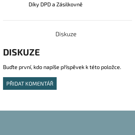
Díky DPD a Zásilkovně
Diskuze
DISKUZE
Buďte první, kdo napíše příspěvek k této položce.
PŘIDAT KOMENTÁŘ
Z
Á
P