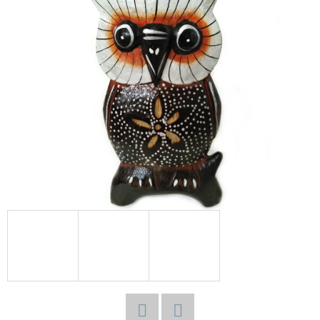
E
T
E
N
A
J
Í
T
?
HLEDAT