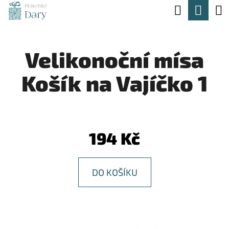
K
Hledat
Nák
Přejít
O
na
Zpět
Zpět
koší
Š
obsah
Velikonoční mísa
Í
C
K
Košík na Vajíčko 1
O
P
O
T
194 Kč
Ř
E
DO KOŠÍKU
B
U
J