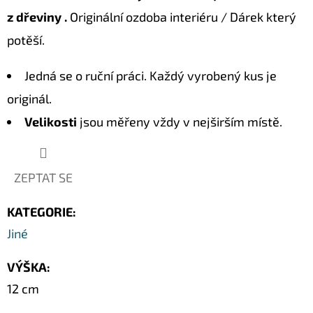
z dřeviny .
Originální ozdoba interiéru / Dárek který
D
potěší.
O
P
Jedná se o ruční práci. Každý vyrobený kus je
O
originál.
R
U
Velikosti
jsou měřeny vždy v nejširším místě.
Č
U
J
ZEPTAT SE
E
KATEGORIE
:
M
E
Jiné
VÝŠKA
:
KOČKA
12 cm
20
SOCHA