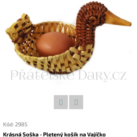
E
T
E
N
A
J
Í
T
?
Facebook
Twitter
HLEDAT
Kód:
2985
Krásná Soška - Pletený košík na Vajíčko