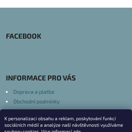
Z
Á
P
FACEBOOK
A
T
Í
INFORMACE PRO VÁS
Doprava a platba
Obchodní podmínky
Podmínky ochrany osobních údajů
K personalizaci obsahu a reklam, poskytování funkcí
Kontakty
sociálních médií a analýze naší návštěvnosti využíváme
soubory cookies. Více informací
zde
.