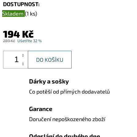
DŘEVO
DOSTUPNOST:
40
Skladem
(1 ks)
CM
369
Kč
194 Kč
Původně:
499
289 Kč
Ušetříte 32 %
Kč
DO KOŠÍKU
Dárky a sošky
Co potěší od přímých dodavatelů
Garance
Doručení nepoškozeného zboží
Odeslání do druhého dne