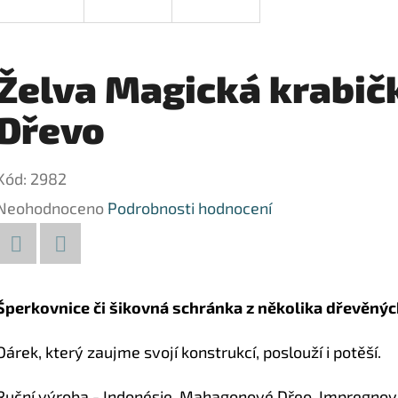
Želva Magická krabič
Dřevo
Kód:
2982
Průměrné
Neohodnoceno
Podrobnosti hodnocení
hodnocení
produktu
Facebook
Twitter
je
Šperkovnice či šikovná schránka z několika dřevěnýc
0,0
Dárek, který zaujme svojí konstrukcí, poslouží i potěší.
z
5
Ruční výroba
- Indonésie, Mahagonové Dřeo, Impregno