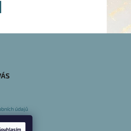
VÁS
bních údajů
Souhlasím