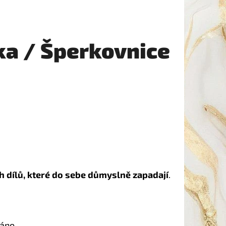
ka / Šperkovnice
h dílů, které do sebe důmyslně zapadají
.
váno