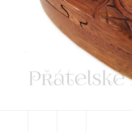
LUXUSNÍ DEKORACE PAPUA Z MUŠLÍ
LUXUSNÍ XL SOC
COWRIE SHELL / XXL 75CM
DŘEVO 1,1M
4 759 Kč
2 373 Kč
Původně:
6 799 Kč
Původně:
3 490 