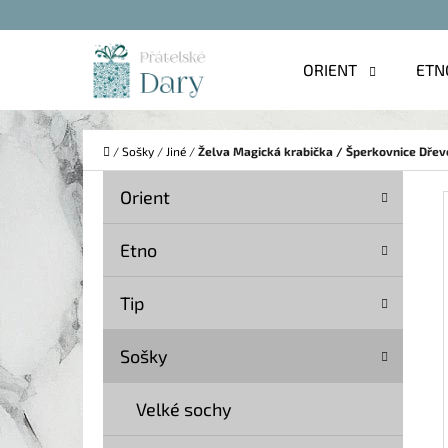
K
Přejít
O
na
Zpět
Zpět
ORIENT
ETN
Š
do
do
obsah
Í
obchodu
obchodu
C
K
Domů
/
Sošky
/
Jiné
/
Želva Magická krabička / Šperkovnice Dřev
P
K
Přeskočit
Orient
A
O
kategorie
T
S
Etno
E
T
G
Tip
O
R
R
A
Sošky
I
N
E
Velké sochy
N