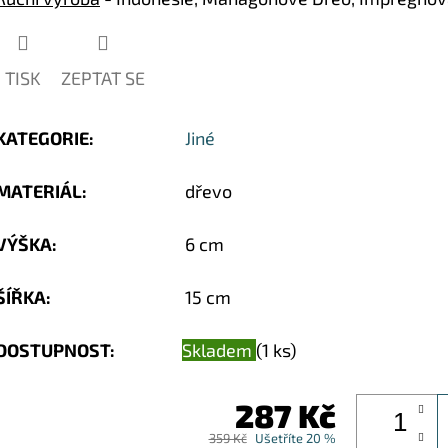
hvězdiček.
TISK
ZEPTAT SE
KATEGORIE
:
Jiné
MATERIÁL
:
dřevo
VÝŠKA
:
6 cm
ŠÍŘKA
:
15 cm
DOSTUPNOST:
Skladem
(1 ks)
287 Kč
359 Kč
Ušetříte 20 %