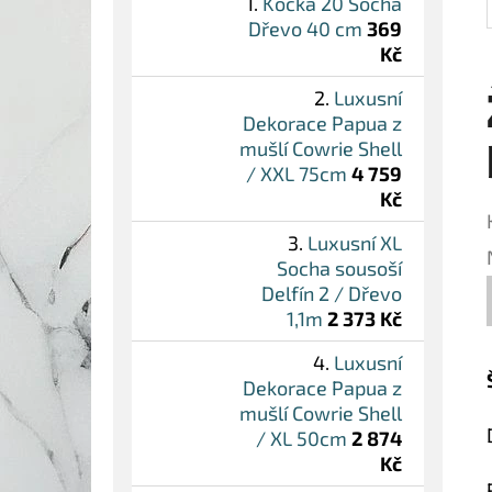
Kočka 20 Socha
Dřevo 40 cm
369
Kč
Luxusní
Dekorace Papua z
mušlí Cowrie Shell
/ XXL 75cm
4 759
Kč
Luxusní XL
Socha sousoší
Delfín 2 / Dřevo
1,1m
2 373 Kč
Luxusní
Dekorace Papua z
mušlí Cowrie Shell
/ XL 50cm
2 874
Kč