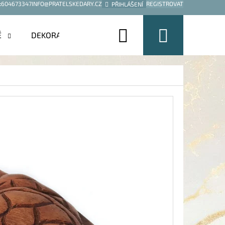
:
604673347
INFO@PRATELSKEDARY.CZ
REGISTROVAT
PŘIHLÁŠENÍ
Hledat
Nákup
É
DEKORACE
košík