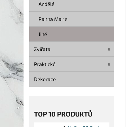
Í
Andělé
P
A
Panna Marie
KOČKA 20 SOCHA DŘEVO 40 CM
N
369 Kč
Jiné
Původně:
499 Kč
E
L
Zvířata
Praktické
Dekorace
TOP 10 PRODUKTŮ