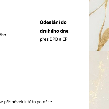
Odeslání do
druhého dne
ého
přes DPD a ČP
še příspěvek k této položce.