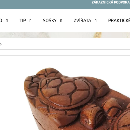
ZÁKAZNICKÁ PODPORA
O
TIP
SOŠKY
ZVÍŘATA
PRAKTICK
O POTŘEBUJETE NAJÍT?
o
HLEDAT
DOPORUČUJEME