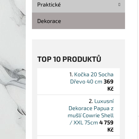
Í
Praktické
P
A
Dekorace
KOČKA 20 SOCHA DŘEVO 40 CM
N
369 Kč
Původně:
499 Kč
E
L
TOP 10 PRODUKTŮ
Kočka 20 Socha
Dřevo 40 cm
369
Kč
Luxusní
Dekorace Papua z
mušlí Cowrie Shell
/ XXL 75cm
4 759
Kč