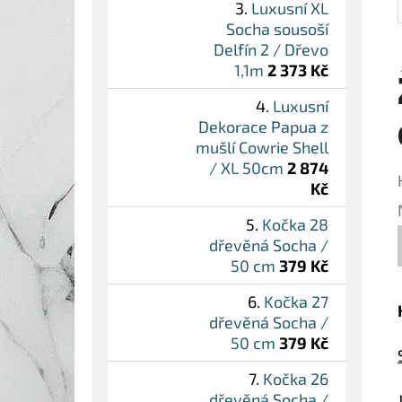
Luxusní XL
Socha sousoší
Delfín 2 / Dřevo
1,1m
2 373 Kč
Luxusní
Dekorace Papua z
mušlí Cowrie Shell
/ XL 50cm
2 874
Kč
Kočka 28
dřevěná Socha /
50 cm
379 Kč
Kočka 27
dřevěná Socha /
50 cm
379 Kč
Kočka 26
dřevěná Socha /