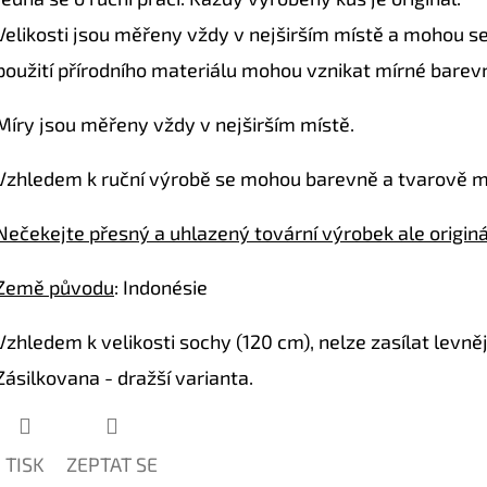
hvězdiček.
Velikosti jsou měřeny vždy v nejširším místě a mohou se
použití přírodního materiálu mohou vznikat mírné barevn
Míry jsou měřeny vždy v nejširším místě.
Vzhledem k ruční výrobě se mohou barevně a tvarově mír
Nečekejte přesný a uhlazený tovární výrobek ale origin
Země původu
: Indonésie
Vzhledem k velikosti sochy (120 cm), nelze zasílat levněj
Zásilkovana - dražší varianta.
TISK
ZEPTAT SE