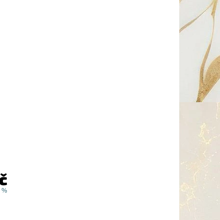
č
0 %