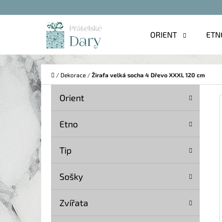
K
Přejít
O
na
Zpět
Zpět
ORIENT
ETN
Š
do
do
obsah
Í
obchodu
obchodu
C
K
Domů
/
Dekorace
/
Žirafa velká socha 4 Dřevo XXXL 120 cm
P
K
Přeskočit
Orient
A
O
kategorie
T
S
Etno
E
T
G
Tip
O
R
R
A
Sošky
I
N
E
Zvířata
N