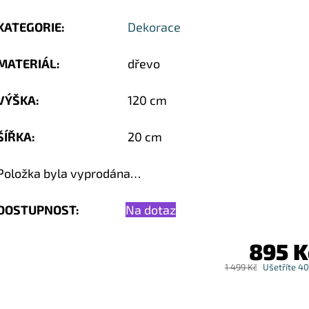
KATEGORIE
:
Dekorace
MATERIÁL
:
dřevo
VÝŠKA
:
120 cm
ŠÍŘKA
:
20 cm
Položka byla vyprodána…
DOSTUPNOST:
Na dotaz
895 K
1 499 Kč
Ušetříte 4