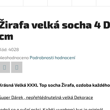
Žirafa velká socha 4 
cm
Kód:
4028
Průměrné
Neohodnoceno
Podrobnosti hodnocení
hodnocení
produktu
Facebook
Twitter
je
Krásná Velká XXXL Top socha Žirafa, ozdoba každého 
0,0
Super Dárek , nepřehlédnutelná velká Dekorace
z
5
Jedná se o ruční práci. Každý vyrobený kus je originál.