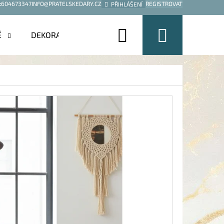
:
604673347
INFO@PRATELSKEDARY.CZ
REGISTROVAT
PŘIHLÁŠENÍ
Hledat
Nákup
É
DEKORACE
košík