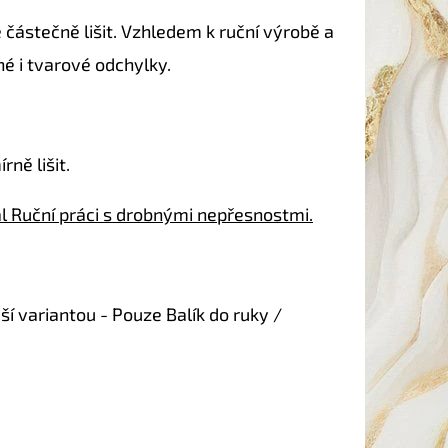
 částečně lišit. Vzhledem k ruční výrobě a
é i tvarové odchylky.
ně lišit.
ál Ruční práci s drobnými nepřesnostmi.
ší variantou - Pouze Balík do ruky /