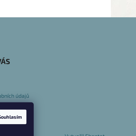
VÁS
bních údajů
Souhlasím
Vytvořil Shoptet