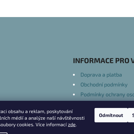
INFORMACE PRO 
Doprava a platba
Obchodní podmínky
Podmínky ochrany oso
Kontakty
zaci obsahu a reklam, poskytování
Odmítnout
álních médií a analýze naší návštěvnosti
oubory cookies. Více informací
zde
.
práva vyhrazena.
Upravit nastavení cookies