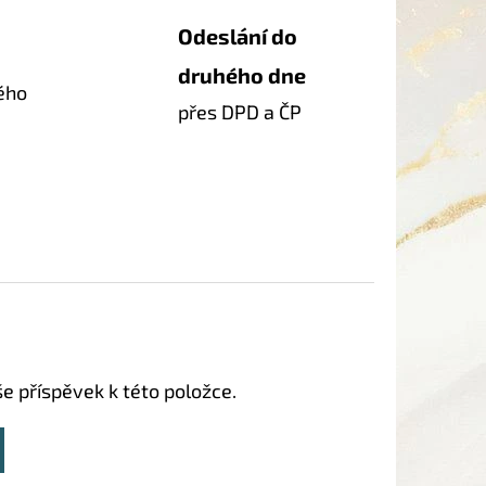
Odeslání do
druhého dne
ého
přes DPD a ČP
še příspěvek k této položce.