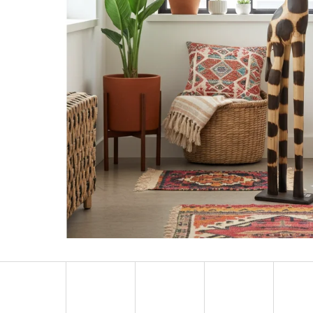
LUXUSNÍ DEKORACE PAPUA Z MUŠLÍ
LUXUSNÍ XL SOC
COWRIE SHELL / XXL 75CM
DŘEVO 1,1M
4 759 Kč
2 373 Kč
Původně:
6 799 Kč
Původně:
3 490 